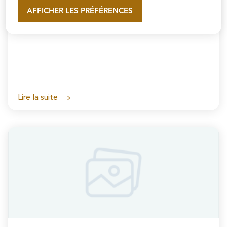
AFFICHER LES PRÉFÉRENCES
En savoir plus
Groupe "Union pour Pontoise" - Juin 2026
Lire la suite