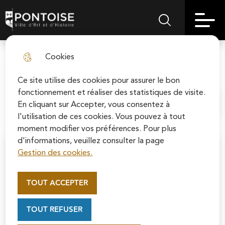
Skip
Aller au
Skip to
Skip to
to
contenu
Pontoise | Ville d'art et d'histoire
Menu principal
Rechercher sur le
search
site map
menu
principal
Cookies
Les archives des tribunes
fermer l
Ce site utilise des cookies pour assurer le bon
fonctionnement et réaliser des statistiques de visite.
En cliquant sur Accepter, vous consentez à
Accueil
l'utilisation de ces cookies. Vous pouvez à tout
moment modifier vos préférences. Pour plus
d'informations, veuillez consulter la page
Gestion des cookies.
Appel au mécénat pour la
restauration de la Cathédrale
TOUT ACCEPTER
Saint-Maclou de Pontoise
Soutenez la rénovation de la cathédrale Saint-
TOUT REFUSER
Maclou en vous connectant sur le site de la
Fondation du patrimoine.