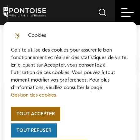
Skip
Aller au
Skip to
Skip to
to
contenu
Pontoise | Ville d'art et d'histoire
Menu principal
Rechercher sur le
search
site map
menu
principal
Cookies
Solidarité
fermer l
Ce site utilise des cookies pour assurer le bon
fonctionnement et réaliser des statistiques de visite.
En cliquant sur Accepter, vous consentez à
Accueil
l'utilisation de ces cookies. Vous pouvez à tout
moment modifier vos préférences. Pour plus
d'informations, veuillez consulter la page
Gestion des cookies.
Appel au mécénat pour la
restauration de la Cathédrale
TOUT ACCEPTER
Saint-Maclou de Pontoise
Soutenez la rénovation de la cathédrale Saint-
TOUT REFUSER
Maclou en vous connectant sur le site de la
Fondation du patrimoine.