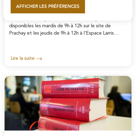
AFFICHER LES PRÉFÉRENCES
En savoir plus
Permanences « Ecrivain Public »
À Pontoise, des permanences d’écrivain public sont
disponibles les mardis de 9h à 12h sur le site de
Prachay et les jeudis de 9h à 12h à l’Espace Larris
Maradas.
Lire la suite