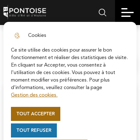
Skip
Aller au
Skip to
Skip to
to
contenu
Pontoise | Ville d'art et d'histoire
Menu principal
Rechercher sur le
search
site map
menu
principal
Cookies
Vivre à Pontoise
fermer l
Ce site utilise des cookies pour assurer le bon
fonctionnement et réaliser des statistiques de visite.
En cliquant sur Accepter, vous consentez à
Accueil
l'utilisation de ces cookies. Vous pouvez à tout
moment modifier vos préférences. Pour plus
d'informations, veuillez consulter la page
Gestion des cookies.
Appel au mécénat pour la
restauration de la Cathédrale
TOUT ACCEPTER
Saint-Maclou de Pontoise
Soutenez la rénovation de la cathédrale Saint-
TOUT REFUSER
Maclou en vous connectant sur le site de la
Fondation du patrimoine.