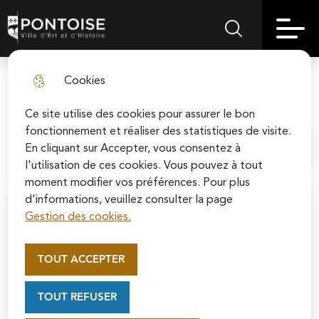
Skip
Aller au
Skip to
Skip to
to
contenu
Pontoise | Ville d'art et d'histoire
Menu principal
Rechercher sur le
search
site map
menu
principal
Cookies
Soigner et vivre à Pontoise
fermer l
Ce site utilise des cookies pour assurer le bon
fonctionnement et réaliser des statistiques de visite.
En cliquant sur Accepter, vous consentez à
Accueil
l'utilisation de ces cookies. Vous pouvez à tout
moment modifier vos préférences. Pour plus
d'informations, veuillez consulter la page
Gestion des cookies.
Appel au mécénat pour la
restauration de la Cathédrale
TOUT ACCEPTER
Saint-Maclou de Pontoise
Soutenez la rénovation de la cathédrale Saint-
TOUT REFUSER
Maclou en vous connectant sur le site de la
Fondation du patrimoine.