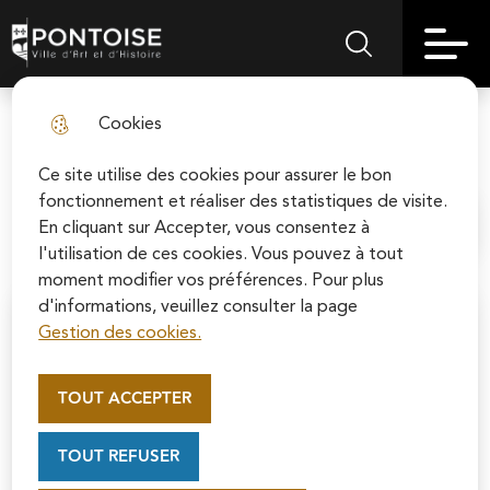
Skip
Aller au
Skip to
Skip to
to
contenu
Pontoise | Ville d'art et d'histoire
Menu principal
Rechercher sur le
search
site map
menu
principal
Cookies
Découvrir Pontoise
fermer l
Ce site utilise des cookies pour assurer le bon
fonctionnement et réaliser des statistiques de visite.
En cliquant sur Accepter, vous consentez à
Accueil
l'utilisation de ces cookies. Vous pouvez à tout
moment modifier vos préférences. Pour plus
d'informations, veuillez consulter la page
Gestion des cookies.
Appel au mécénat pour la
restauration de la Cathédrale
TOUT ACCEPTER
Saint-Maclou de Pontoise
Soutenez la rénovation de la cathédrale Saint-
TOUT REFUSER
Maclou en vous connectant sur le site de la
Fondation du patrimoine.