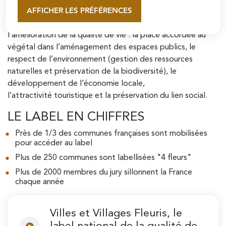
AFFICHER LES PRÉFÉRENCES
Depuis 1959, le label « Villes et Villages Fleuris »
En savoir plus
récompense l’engagement des communes en faveur de
l’amélioration de la qualité de vie : la place accordée au
végétal dans l’aménagement des espaces publics, le
respect de l’environnement (gestion des ressources
naturelles et préservation de la biodiversité), le
développement de l’économie locale,
l’attractivité touristique et la préservation du lien social.
LE LABEL EN CHIFFRES
Près de 1/3 des communes françaises sont mobilisées
pour accéder au label
Plus de 250 communes sont labellisées "4 fleurs"
Plus de 2000 membres du jury sillonnent la France
chaque année
Villes et Villages Fleuris, le