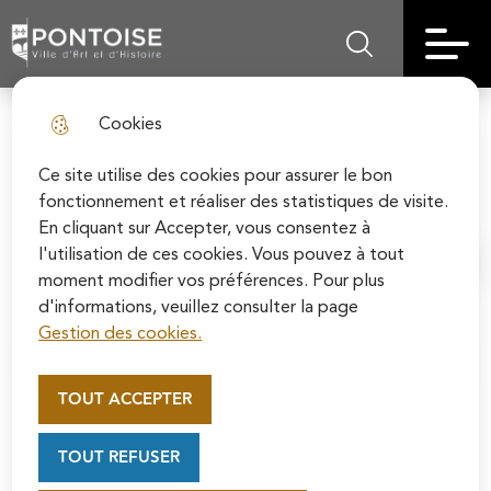
Skip
Aller au
Skip to
Skip to
to
contenu
Pontoise | Ville d'art et d'histoire
Menu principal
Rechercher sur le
search
site map
menu
principal
Cookies
Pontoise labellisée "Villes et
fermer l
villages fleuris"
Ce site utilise des cookies pour assurer le bon
fonctionnement et réaliser des statistiques de visite.
En cliquant sur Accepter, vous consentez à
l'utilisation de ces cookies. Vous pouvez à tout
Accueil
moment modifier vos préférences. Pour plus
d'informations, veuillez consulter la page
Gestion des cookies.
Appel au mécénat pour la
Sommaire
restauration de la Cathédrale
TOUT ACCEPTER
Saint-Maclou de Pontoise
Soutenez la rénovation de la cathédrale Saint-
LE LABEL, UNE RECONNAISSANCE
TOUT REFUSER
Maclou en vous connectant sur le site de la
NATIONALE
Fondation du patrimoine.