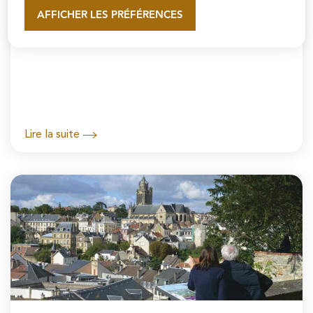
AFFICHER LES PRÉFÉRENCES
En savoir plus
Les transports en commun à Pontoise
Lire la suite