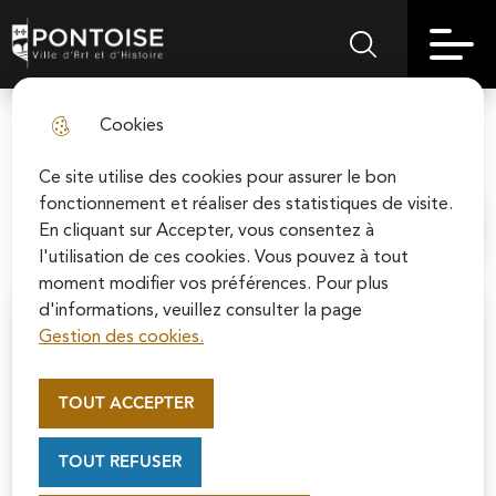
Skip
Aller au
Skip to
Skip to
to
contenu
Pontoise | Ville d'art et d'histoire
Menu principal
Rechercher sur le
search
site map
menu
principal
Cookies
Venir à Pontoise
fermer l
Ce site utilise des cookies pour assurer le bon
fonctionnement et réaliser des statistiques de visite.
En cliquant sur Accepter, vous consentez à
Accueil
l'utilisation de ces cookies. Vous pouvez à tout
moment modifier vos préférences. Pour plus
d'informations, veuillez consulter la page
Gestion des cookies.
Appel au mécénat pour la
restauration de la Cathédrale
TOUT ACCEPTER
Saint-Maclou de Pontoise
Soutenez la rénovation de la cathédrale Saint-
TOUT REFUSER
Maclou en vous connectant sur le site de la
Fondation du patrimoine.