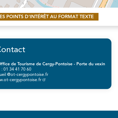
LES POINTS D'INTÉRÊT AU FORMAT TEXTE
ontact
ffice de Tourisme de Cergy-Pontoise - Porte du vexin
. : 01 34 41 70 60
ueil @ot-cergypontoise.fr
.ot-cergypontoise.fr