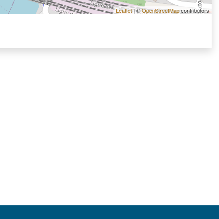
Leaflet
| ©
OpenStreetMap
contributors