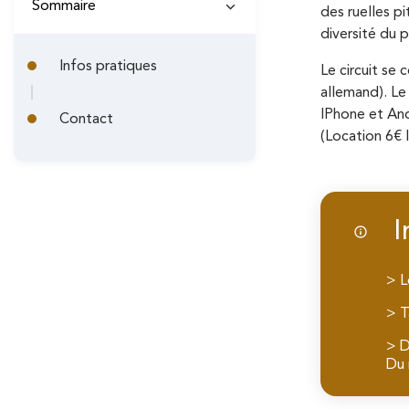
A
Sommaire
des ruelles p
i
r
diversité du p
n
Infos pratiques
i
Le circuit se
c
allemand). Le 
a
IPhone et And
Contact
i
(Location 6€ 
n
p
e
a
I
l
e
> L
> T
> D
Du 