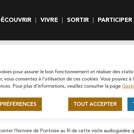
rincipal
Skip to site map
ÉCOUVRIR
VIVRE
SORTIR
PARTICIPER
 principal
s audioguides
Appel au mécénat pour la
restauration de la
Cathédrale Saint-Maclou de
cookies pour assurer le bon fonctionnement et réaliser des statis
Soutenez la rénovation de la cathédrale
r, vous consentez à l'utilisation de ces cookies. Vous pouvez 
Pontoise
Saint-Maclou en vous connectant sur le
nces. Pour plus d'informations, veuillez consulter la page
Gesti
site de la Fondation du patrimoine.
ttes du cœur historique de Pontoise grâce à
En savoir plus
 PRÉFÉRENCES
TOUT ACCEPTER
conter l’histoire de Pontoise au fil de cette visite audioguidé