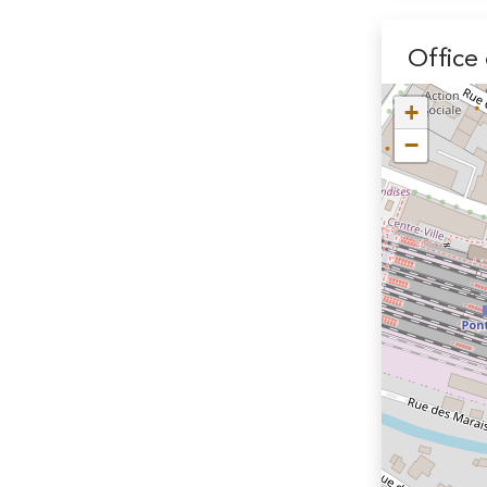
Office
+
−