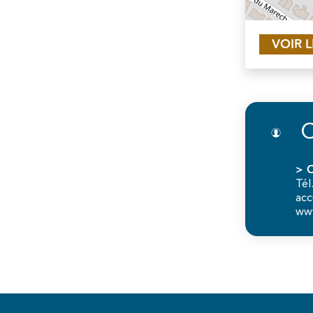
VOIR 
C
> O
Tél
acc
www