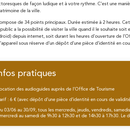
ittoresques de façon ludique et à votre rythme. C’est une manière
atrimoine de la ville.
 compose de 34 points principaux. Durée estimée à 2 heures. Cette
public a la possibilité de visiter la ville quand il le souhaite so
roïd) depuis internet, soit durant les heures d’ouverture de l’
l’appareil sous réserve d’un dépôt d’une pièce d’identité en cour
nfos pratiques
ocation des audioguides auprès de l’Office de Tourisme
arif : 6 € (avec dépôt d’une pièce d’identité en cours de validit
u 03/06 au 30/09, tous les mercredis, jeudis, vendredis, samed
mercredi au samedi de 9h30 à 12h30 et de 14h30 à 17h30. Le di