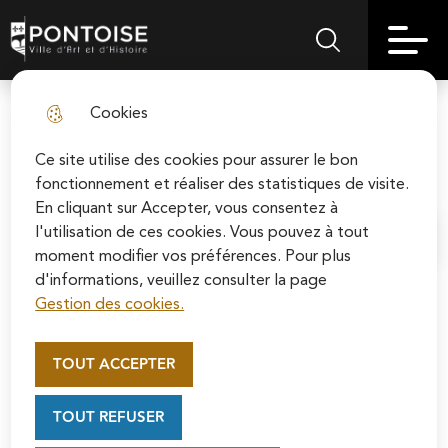
Skip
Aller au
Skip to
Skip to
to
contenu
Pontoise | Ville d'art et d'histoire
Menu principal
Rechercher sur le
search
site map
menu
principal
Cookies
Le groupe “Vivre à Pontoise” -
fermer l
Décembre 2024
Ce site utilise des cookies pour assurer le bon
fonctionnement et réaliser des statistiques de visite.
En cliquant sur Accepter, vous consentez à
l'utilisation de ces cookies. Vous pouvez à tout
Accueil
moment modifier vos préférences. Pour plus
d'informations, veuillez consulter la page
Gestion des cookies.
Appel au mécénat pour la
Une transition 2024/2025 pleine d’incertitudes !
restauration de la Cathédrale
TOUT ACCEPTER
Saint-Maclou de Pontoise
Les élections européennes et législatives françaises,
Soutenez la rénovation de la cathédrale Saint-
celle plus récente aux États-Unis et dans d’autres pays
TOUT REFUSER
Maclou en vous connectant sur le site de la
laissent planer de nombreuses incertitudes sur les
Fondation du patrimoine.