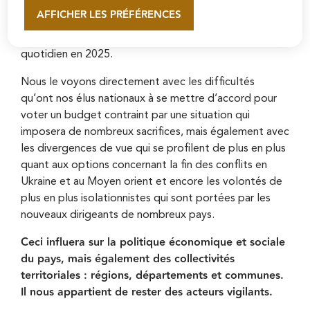
politiques nationale, européenne et internationale.
AFFICHER LES PRÉFÉRENCES
En savoir plus
Incertitudes qui nous concernent toutes et tous et
auront malheureusement des conséquences sur notre
quotidien en 2025.
Nous le voyons directement avec les difficultés
qu’ont nos élus nationaux à se mettre d’accord pour
voter un budget contraint par une situation qui
imposera de nombreux sacrifices, mais également avec
les divergences de vue qui se profilent de plus en plus
quant aux options concernant la fin des conflits en
Ukraine et au Moyen orient et encore les volontés de
plus en plus isolationnistes qui sont portées par les
nouveaux dirigeants de nombreux pays.
Ceci influera sur la politique économique et sociale
du pays, mais également des collectivités
territoriales : régions, départements et communes.
Il nous appartient de rester des acteurs vigilants.