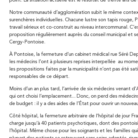
A
point. La situation actuelle est le résultat de trente ans d
i
r
Notre communauté d’agglomération subit le même contexte. A
n
surenchères individuelles. Chacune lustre son tapis rouge, P
i
travail sérieux et co-construit au niveau intercommunal. C’
c
a
proposition régulièrement auprès du conseil municipal et 
i
Cergy-Pontoise.
n
p
À Pontoise, la fermeture d’un cabinet médical rue Séré Dep
e
les médecins l’ont à plusieurs reprises interpellée au momen
a
les propositions faites par la municipalité n’ont pas été sati
l
responsables de ce départ.
e
Moins d’un an plus tard, l’arrivée de six médecins venant d
qui ont choisi l’emplacement... Donc, on perd des médecins 
de budget : il y a des aides de l’État pour ouvrir un nouvea
Côté hôpital, la fermeture arbitraire de l’hôpital de jour 
charge jusqu’à 40 patients psychotiques, dont des pontoisie
l’hôpital. Même chose pour les soignants et les familles qu