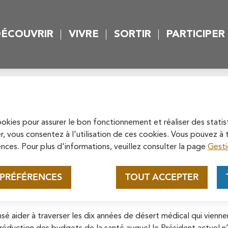
rincipal
Skip to site map
ÉCOUVRIR
VIVRE
SORTIR
PARTICIPER
 principal
ogique et Solidaire" - fé
Appel au mécénat pour la
restauration de la
ibunes politiques
Les archives des tribunes
Cathédrale Saint-Maclou de
cookies pour assurer le bon fonctionnement et réaliser des statis
évrier 2023
Soutenez la rénovation de la cathédrale
r, vous consentez à l'utilisation de ces cookies. Vous pouvez 
Pontoise
Saint-Maclou en vous connectant sur le
nces. Pour plus d'informations, veuillez consulter la page
Gesti
site de la Fondation du patrimoine.
En savoir plus
 PRÉFÉRENCES
TOUT ACCEPTER
é aider à traverser les dix années de désert médical qui viennen