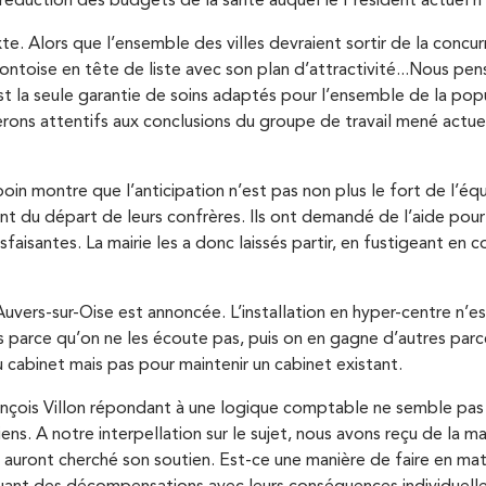
e réduction des budgets de la santé auquel le Président actuel n
lors que l’ensemble des villes devraient sortir de la concurre
ontoise en tête de liste avec son plan d’attractivité...Nous penso
est la seule garantie de soins adaptés pour l’ensemble de la pop
serons attentifs aux conclusions du groupe de travail mené ac
oin montre que l’anticipation n’est pas non plus le fort de l’
t du départ de leurs confrères. Ils ont demandé de l’aide pour ma
sfaisantes. La mairie les a donc laissés partir, en fustigeant en c
’Auvers-sur-Oise est annoncée. L’installation en hyper-centre n
parce qu’on ne les écoute pas, puis on en gagne d’autres parce 
u cabinet mais pas pour maintenir un cabinet existant.
François Villon répondant à une logique comptable ne semble pas 
ns. A notre interpellation sur le sujet, nous avons reçu de la m
i auront cherché son soutien. Est-ce une manière de faire en ma