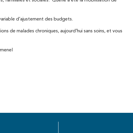
 familiales et sociales. Quelle a été la mobilisation de
variable d’ajustement des budgets.
ons de malades chroniques, aujourd’hui sans soins, et vous
mmenel