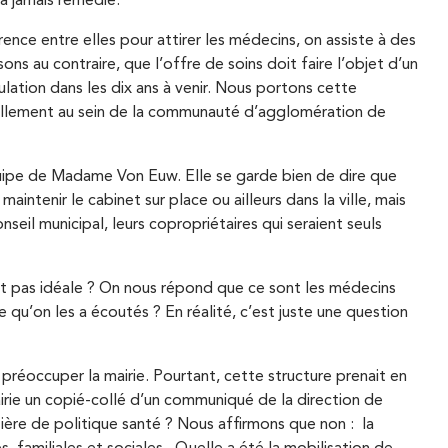
’a jamais remédié.
nce entre elles pour attirer les médecins, on assiste à des
ns au contraire, que l’offre de soins doit faire l’objet d’un
ulation dans les dix ans à venir. Nous portons cette
tuellement au sein de la communauté d’agglomération de
équipe de Madame Von Euw. Elle se garde bien de dire que
intenir le cabinet sur place ou ailleurs dans la ville, mais
onseil municipal, leurs copropriétaires qui seraient seuls
’est pas idéale ? On nous répond que ce sont les médecins
qu’on les a écoutés ? En réalité, c’est juste une question
préoccuper la mairie. Pourtant, cette structure prenait en
airie un copié-collé d’un communiqué de la direction de
tière de politique santé ? Nous affirmons que non : la