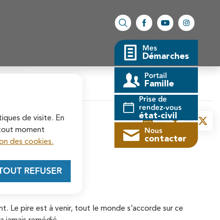
Facebook
YouTube
Instagram
Rechercher sur le site
Mes
Démarches
Portail
vrier 2023
Famille
fermer l'alerte
Prise de
rendez-vous
état-civil
tiques de visite. En
Imprimer
Partager la 
Parta
Nous
à tout moment
contacter
on des cookies.
TOUT REFUSER
t. Le pire est à venir, tout le monde s’accorde sur ce