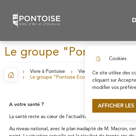
N
Skip to menu
Skip to search
Aller au contenu p
a
D
Pontoise | Ville d'art et d'histoire
Menu
v
i
Le groupe "Pontoise Ecol
g
Cookies
a
Vivre à Pontoise
Vie municipale
Les tr
t
Ce site utilise des 
Accueil
Le groupe "Pontoise Ecologique et Solidaire" - f
F
cliquant sur Accepte
i
modifier vos préfére
i
o
l
A votre santé ?
AFFICHER LES
n
d
La santé reste au cœur de l’actualité.
p
'
Au niveau national, avec le plan inadapté de M. Macron, cens
r