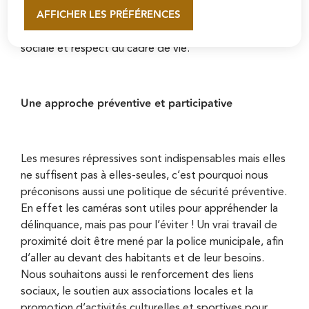
AFFICHER LES PRÉFÉRENCES
“Pontoise Écologique et Solidaire”, nous croyons en
En savoir plus
une approche globale qui allie prévention, justice
sociale et respect du cadre de vie.
Une approche préventive et participative
Les mesures répressives sont indispensables mais elles
ne suffisent pas à elles-seules, c’est pourquoi nous
préconisons aussi une politique de sécurité préventive.
En effet les caméras sont utiles pour appréhender la
délinquance, mais pas pour l’éviter ! Un vrai travail de
proximité doit être mené par la police municipale, afin
d’aller au devant des habitants et de leur besoins.
Nous souhaitons aussi le renforcement des liens
sociaux, le soutien aux associations locales et la
promotion d’activités culturelles et sportives pour