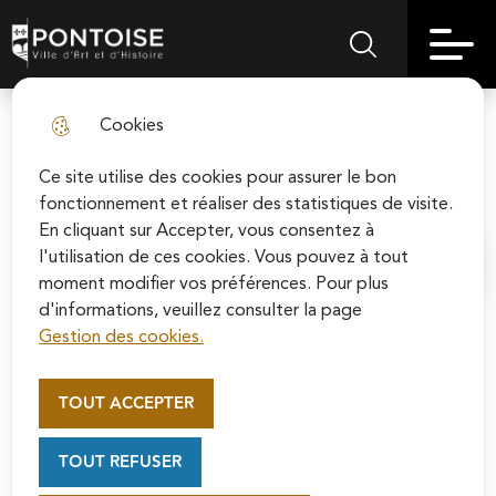
Skip
Aller au
Skip to
Skip to
to
contenu
Pontoise | Ville d'art et d'histoire
Menu principal
Rechercher sur le
search
site map
menu
principal
Cookies
Le groupe "Pontoise Ecologique
fermer l
et Solidaire" - Février 2025
Ce site utilise des cookies pour assurer le bon
fonctionnement et réaliser des statistiques de visite.
En cliquant sur Accepter, vous consentez à
l'utilisation de ces cookies. Vous pouvez à tout
Accueil
moment modifier vos préférences. Pour plus
d'informations, veuillez consulter la page
Gestion des cookies.
Appel au mécénat pour la
Pour une sécurité durable à Pontoise
restauration de la Cathédrale
TOUT ACCEPTER
Saint-Maclou de Pontoise
Soutenez la rénovation de la cathédrale Saint-
TOUT REFUSER
Maclou en vous connectant sur le site de la
La sécurité est une préoccupation majeure pour tous
Fondation du patrimoine.
les habitants de notre ville. Au sein du groupe