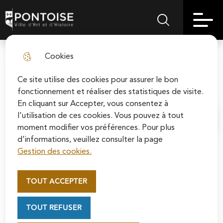
Skip
Aller au
Skip to
Skip to
to
contenu
Pontoise | Ville d'art et d'histoire
Menu principal
Rechercher sur le
search
site map
menu
principal
Cookies
Le groupe "Union pour Pontoise"
fermer l
- juillet 2021
Ce site utilise des cookies pour assurer le bon
fonctionnement et réaliser des statistiques de visite.
En cliquant sur Accepter, vous consentez à
l'utilisation de ces cookies. Vous pouvez à tout
Accueil
moment modifier vos préférences. Pour plus
d'informations, veuillez consulter la page
Gestion des cookies.
Appel au mécénat pour la
Nous n’héritons pas de la Terre de nos ancêtres,
restauration de la Cathédrale
TOUT ACCEPTER
nous l’empruntons à nos enfants…
Saint-Maclou de Pontoise
Soutenez la rénovation de la cathédrale Saint-
TOUT REFUSER
Maclou en vous connectant sur le site de la
Fondation du patrimoine.
Le développement durable est un développement qui