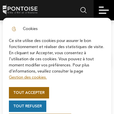
Skip
Aller au
Skip to
Skip to
to
contenu
Pontoise | Ville d'art et d'histoire
Menu principal
Rechercher sur le
search
site map
menu
principal
Cookies
Le groupe "Vivre à Pontoise" -
fermer l
décembre 2022
Ce site utilise des cookies pour assurer le bon
fonctionnement et réaliser des statistiques de visite.
En cliquant sur Accepter, vous consentez à
l'utilisation de ces cookies. Vous pouvez à tout
Accueil
moment modifier vos préférences. Pour plus
d'informations, veuillez consulter la page
Gestion des cookies.
Appel au mécénat pour la
Joyeuses fêtes envers et contre tout…
restauration de la Cathédrale
TOUT ACCEPTER
Saint-Maclou de Pontoise
C’est le moment tant attendu des fêtes de fin
Soutenez la rénovation de la cathédrale Saint-
d’année qui s’accompagne généralement de bilans.
TOUT REFUSER
Maclou en vous connectant sur le site de la
Fondation du patrimoine.
Dans le classement inédit des villes les plus sûres d’Ile