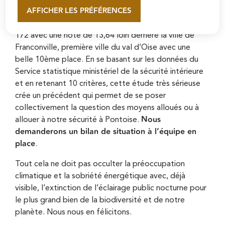
AFFICHER LES PRÉFÉRENCES
de France réalisé par le quotidien « Le Parisien »,
En savoir plus
Pontoise se situe honorablement à la 50ème place sur
172 avec une note de 13,64 loin derrière la ville de
Franconville, première ville du val d’Oise avec une
belle 10ème place. En se basant sur les données du
Service statistique ministériel de la sécurité intérieure
et en retenant 10 critères, cette étude très sérieuse
crée un précédent qui permet de se poser
collectivement la question des moyens alloués ou à
Nous
allouer à notre sécurité à Pontoise.
demanderons un bilan de situation à l’équipe en
place
.
Tout cela ne doit pas occulter la préoccupation
climatique et la sobriété énergétique avec, déjà
visible, l’extinction de l’éclairage public nocturne pour
le plus grand bien de la biodiversité et de notre
planète. Nous nous en félicitons.