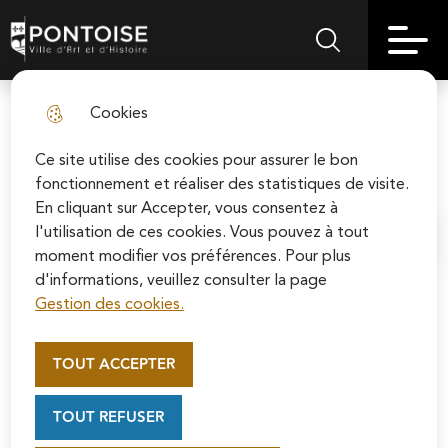
Skip
Aller au
Skip to
Skip to
to
contenu
Pontoise | Ville d'art et d'histoire
Menu principal
Rechercher sur le
search
site map
menu
principal
Cookies
Le groupe Pontoise Écologique
fermer l
et Solidaire - Novembre 2024
Ce site utilise des cookies pour assurer le bon
fonctionnement et réaliser des statistiques de visite.
En cliquant sur Accepter, vous consentez à
l'utilisation de ces cookies. Vous pouvez à tout
Accueil
moment modifier vos préférences. Pour plus
d'informations, veuillez consulter la page
Gestion des cookies.
Appel au mécénat pour la
Retours de conseil municipal
restauration de la Cathédrale
TOUT ACCEPTER
Saint-Maclou de Pontoise
Lors du cinquième conseil municipal de l’année le 10
Soutenez la rénovation de la cathédrale Saint-
octobre, de nombreux dossiers ont été abordés,
TOUT REFUSER
Maclou en vous connectant sur le site de la
parmi lesquels certains que notre groupe suit
Fondation du patrimoine.