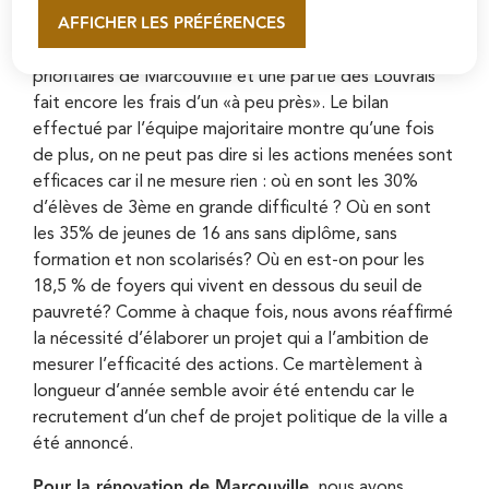
particulièrement.
AFFICHER LES PRÉFÉRENCES
En savoir plus
La politique de la ville
qui concerne les quartiers
prioritaires de Marcouville et une partie des Louvrais
fait encore les frais d’un «à peu près». Le bilan
effectué par l’équipe majoritaire montre qu’une fois
de plus, on ne peut pas dire si les actions menées sont
efficaces car il ne mesure rien : où en sont les 30%
d’élèves de 3ème en grande difficulté ? Où en sont
les 35% de jeunes de 16 ans sans diplôme, sans
formation et non scolarisés? Où en est-on pour les
18,5 % de foyers qui vivent en dessous du seuil de
pauvreté? Comme à chaque fois, nous avons réaffirmé
la nécessité d’élaborer un projet qui a l’ambition de
mesurer l’efficacité des actions. Ce martèlement à
longueur d’année semble avoir été entendu car le
recrutement d’un chef de projet politique de la ville a
été annoncé.
Pour la rénovation de Marcouville,
nous avons