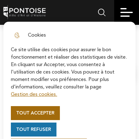
Skip
Aller au
Skip to
Skip to
to
contenu
Pontoise | Ville d'art et d'histoire
Menu principal
Rechercher sur le
search
site map
menu
principal
Cookies
Le groupe "Union pour Pontoise"
fermer l
- juin 2021
Ce site utilise des cookies pour assurer le bon
fonctionnement et réaliser des statistiques de visite.
En cliquant sur Accepter, vous consentez à
l'utilisation de ces cookies. Vous pouvez à tout
Accueil
moment modifier vos préférences. Pour plus
d'informations, veuillez consulter la page
Gestion des cookies.
Appel au mécénat pour la
Révision du Plan Local d’urbanisme : un grand
restauration de la Cathédrale
TOUT ACCEPTER
rendez-vous démocratique !
Saint-Maclou de Pontoise
Soutenez la rénovation de la cathédrale Saint-
TOUT REFUSER
Maclou en vous connectant sur le site de la
Fondation du patrimoine.
Le PLU est le règlement qui va conditionner l’avenir de