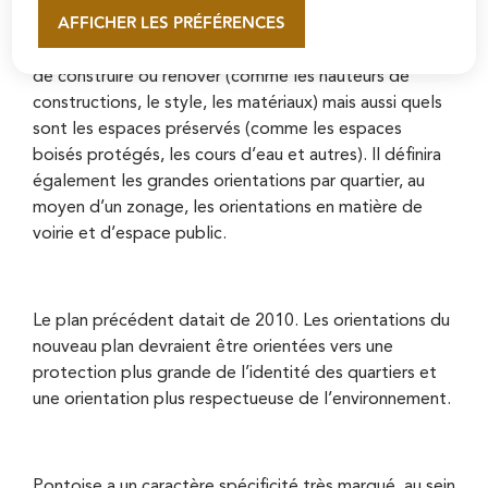
AFFICHER LES PRÉFÉRENCES
la ville et déterminer quelles sont les orientations et
En savoir plus
les prescriptions de l’espace pontoisien, les manières
de construire ou rénover (comme les hauteurs de
constructions, le style, les matériaux) mais aussi quels
sont les espaces préservés (comme les espaces
boisés protégés, les cours d’eau et autres). Il définira
également les grandes orientations par quartier, au
moyen d’un zonage, les orientations en matière de
voirie et d’espace public.
Le plan précédent datait de 2010. Les orientations du
nouveau plan devraient être orientées vers une
protection plus grande de l’identité des quartiers et
une orientation plus respectueuse de l’environnement.
Pontoise a un caractère spécificité très marqué, au sein