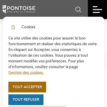
Skip
Aller au
Skip to
Skip to
to
contenu
Pontoise | Ville d'art et d'histoire
Menu principal
Rechercher sur le
search
site map
menu
principal
Cookies
Habitants du Quartier du Chou
fermer l
Ce site utilise des cookies pour assurer le bon
Associations de quartier
fonctionnement et réaliser des statistiques de visite.
En cliquant sur Accepter, vous consentez à
l'utilisation de ces cookies. Vous pouvez à tout
moment modifier vos préférences. Pour plus
Accueil
d'informations, veuillez consulter la page
Gestion des cookies.
Appel au mécénat pour la
restauration de la Cathédrale
Représenter les habitants du quartier du Chou,
TOUT ACCEPTER
Saint-Maclou de Pontoise
principalement dans le domaine de l'environnement et du
Soutenez la rénovation de la cathédrale Saint-
cadre de vie. Promouvoir les activités dans le quartier et à
TOUT REFUSER
Maclou en vous connectant sur le site de la
l'échelle de la ville.
Fondation du patrimoine.