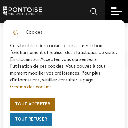
Skip
Aller au
Skip to
Skip to
to
contenu
Pontoise | Ville d'art et d'histoire
Menu principal
Rechercher sur le
search
site map
menu
principal
Cookies
Associations
fermer l
Ce site utilise des cookies pour assurer le bon
fonctionnement et réaliser des statistiques de visite.
En cliquant sur Accepter, vous consentez à
Accueil
l'utilisation de ces cookies. Vous pouvez à tout
moment modifier vos préférences. Pour plus
d'informations, veuillez consulter la page
Moteur de recherche
Gestion des cookies.
Appel au mécénat pour la
restauration de la Cathédrale
TOUT ACCEPTER
Saint-Maclou de Pontoise
Soutenez la rénovation de la cathédrale Saint-
TOUT REFUSER
Maclou en vous connectant sur le site de la
Fondation du patrimoine.