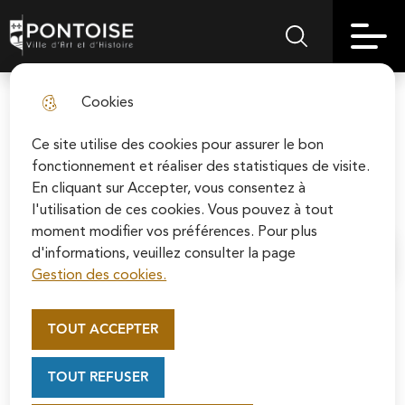
Skip
Aller au
Skip to
Skip to
to
contenu
Pontoise | Ville d'art et d'histoire
Menu principal
Rechercher sur le
search
site map
menu
principal
Cookies
Association Familiale des
fermer l
Cordeliers
Ce site utilise des cookies pour assurer le bon
fonctionnement et réaliser des statistiques de visite.
En cliquant sur Accepter, vous consentez à
Associations de quartier
l'utilisation de ces cookies. Vous pouvez à tout
moment modifier vos préférences. Pour plus
d'informations, veuillez consulter la page
Accueil
Gestion des cookies.
Appel au mécénat pour la
restauration de la Cathédrale
TOUT ACCEPTER
Saint-Maclou de Pontoise
Contribuer à l'animation du quartier des Cordeliers,
Soutenez la rénovation de la cathédrale Saint-
favoriser, au travers d'activités culturelles et de loisirs,
TOUT REFUSER
Maclou en vous connectant sur le site de la
tout lien social dans une approche conviviale et familiale,
Fondation du patrimoine.