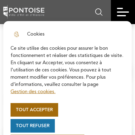
Skip
Aller au
Skip to
Skip to
to
contenu
Pontoise | Ville d'art et d'histoire
Menu principal
Rechercher sur le
search
site map
menu
principal
Cookies
Swinguer avec jazz au fil de
fermer l
l'Oise
Ce site utilise des cookies pour assurer le bon
fonctionnement et réaliser des statistiques de visite.
En cliquant sur Accepter, vous consentez à
l'utilisation de ces cookies. Vous pouvez à tout
Accueil
moment modifier vos préférences. Pour plus
d'informations, veuillez consulter la page
Gestion des cookies.
Appel au mécénat pour la
Sommaire
restauration de la Cathédrale
TOUT ACCEPTER
Saint-Maclou de Pontoise
Soutenez la rénovation de la cathédrale Saint-
TOUT REFUSER
Maclou en vous connectant sur le site de la
Fondation du patrimoine.