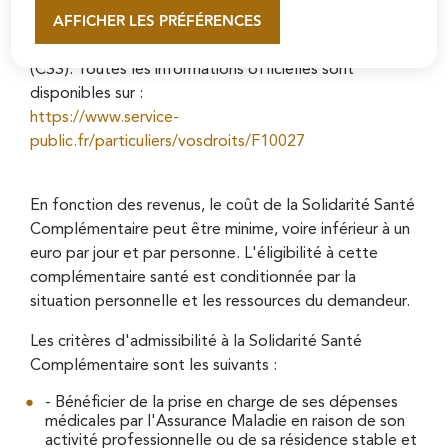
AFFICHER LES PRÉFÉRENCES
paiement d'une Complémentaire Santé (ACS) ont
En savoir plus
cédé leur place à la Solidarité Santé Complémentaire
(CSS). Toutes les informations officielles sont
disponibles sur :
https://www.service-
public.fr/particuliers/vosdroits/F10027
En fonction des revenus, le coût de la Solidarité Santé
Complémentaire peut être minime, voire inférieur à un
euro par jour et par personne. L'éligibilité à cette
complémentaire santé est conditionnée par la
situation personnelle et les ressources du demandeur.
Les critères d'admissibilité à la Solidarité Santé
Complémentaire sont les suivants :
- Bénéficier de la prise en charge de ses dépenses
médicales par l'Assurance Maladie en raison de son
activité professionnelle ou de sa résidence stable et