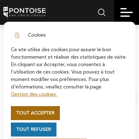
Skip
Aller au
Skip to
Skip to
to
contenu
Pontoise | Ville d'art et d'histoire
Menu principal
Rechercher sur le
search
site map
menu
principal
Cookies
Solidarité Santé Complémentaire
fermer l
(CSS) : Un soutien financier de
Ce site utilise des cookies pour assurer le bon
fonctionnement et réaliser des statistiques de visite.
l’État en matière de santé
En cliquant sur Accepter, vous consentez à
l'utilisation de ces cookies. Vous pouvez à tout
Santé
moment modifier vos préférences. Pour plus
d'informations, veuillez consulter la page
Gestion des cookies.
Appel au mécénat pour la
Accueil
restauration de la Cathédrale
TOUT ACCEPTER
Saint-Maclou de Pontoise
Soutenez la rénovation de la cathédrale Saint-
TOUT REFUSER
Maclou en vous connectant sur le site de la
Depuis novembre 2019, la Complémentaire Maladie
Fondation du patrimoine.
Universelle Complémentaire (CMU-C) et l'Aide au