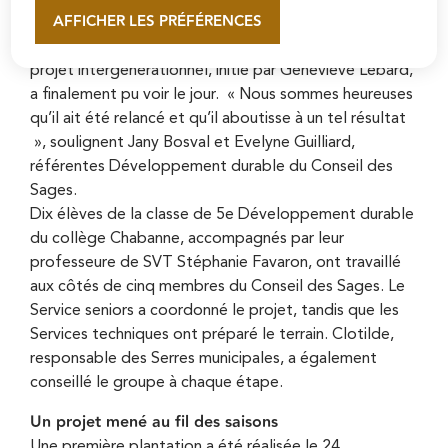
AFFICHER LES PRÉFÉRENCES
En savoir plus
Mis en sommeil pendant deux ans, ce
projet intergénérationnel, initié par Geneviève Lebard,
a finalement pu voir le jour. « Nous sommes heureuses
qu’il ait été relancé et qu’il aboutisse à un tel résultat
», soulignent Jany Bosval et Evelyne Guilliard,
référentes Développement durable du Conseil des
Sages.
Dix élèves de la classe de 5e Développement durable
du collège Chabanne, accompagnés par leur
professeure de SVT Stéphanie Favaron, ont travaillé
aux côtés de cinq membres du Conseil des Sages. Le
Service seniors a coordonné le projet, tandis que les
Services techniques ont préparé le terrain. Clotilde,
responsable des Serres municipales, a également
conseillé le groupe à chaque étape.
Un projet mené au fil des saisons
Une première plantation a été réalisée le 24