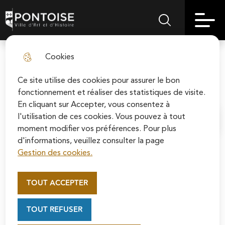
Skip
Aller au
Skip to
Skip to
to
contenu
Pontoise | Ville d'art et d'histoire
Menu principal
Rechercher sur le
search
site map
menu
principal
Cookies
Seniors et collégiens font fleurir
fermer l
la place Saint-Louis
Ce site utilise des cookies pour assurer le bon
fonctionnement et réaliser des statistiques de visite.
En cliquant sur Accepter, vous consentez à
l'utilisation de ces cookies. Vous pouvez à tout
Accueil
moment modifier vos préférences. Pour plus
d'informations, veuillez consulter la page
Gestion des cookies.
Appel au mécénat pour la
Après plusieurs mois de travail, les
restauration de la Cathédrale
membres du Conseil des Sages et les
TOUT ACCEPTER
Saint-Maclou de Pontoise
collégiens de Chabanne ont redonné
Soutenez la rénovation de la cathédrale Saint-
vie au parterre de la place Saint-
TOUT REFUSER
Maclou en vous connectant sur le site de la
Louis.
Fondation du patrimoine.