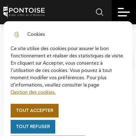
Skip
Aller au
Skip to
Skip to
to
contenu
Pontoise | Ville d'art et d'histoire
Menu principal
Rechercher sur le
search
site map
menu
principal
Cookies
Saint-Gautier et Pontoise
fermer l
Ce site utilise des cookies pour assurer le bon
fonctionnement et réaliser des statistiques de visite.
En cliquant sur Accepter, vous consentez à
Accueil
l'utilisation de ces cookies. Vous pouvez à tout
moment modifier vos préférences. Pour plus
d'informations, veuillez consulter la page
Sommaire
Gestion des cookies.
Appel au mécénat pour la
restauration de la Cathédrale
TOUT ACCEPTER
Il fut un temps où son nom était associé à des fêtes dans
Saint-Maclou de Pontoise
Soutenez la rénovation de la cathédrale Saint-
l’archidiocèse de Rouen et où prier ses reliques garantissait
TOUT REFUSER
Maclou en vous connectant sur le site de la
la guérison.
Fondation du patrimoine.