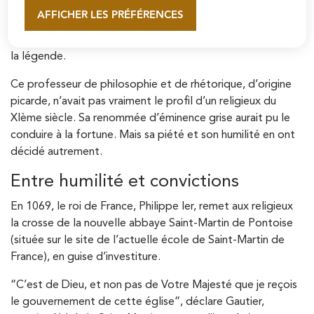
Saint-Gautier (né vers 1030 - mort le 8 avril 1099) est, en
AFFICHER LES PRÉFÉRENCES
En savoir plus
effet, bien plus que le premier abbé de la fondation Saint-
Martin de Pontoise. L’évocation de sa vie tient presque de
la légende.
Ce professeur de philosophie et de rhétorique, d’origine
picarde, n’avait pas vraiment le profil d’un religieux du
XIème siècle. Sa renommée d’éminence grise aurait pu le
conduire à la fortune. Mais sa piété et son humilité en ont
décidé autrement.
Entre humilité et convictions
En 1069, le roi de France, Philippe Ier, remet aux religieux
la crosse de la nouvelle abbaye Saint-Martin de Pontoise
(située sur le site de l’actuelle école de Saint-Martin de
France), en guise d’investiture.
“C’est de Dieu, et non pas de Votre Majesté que je reçois
le gouvernement de cette église”, déclare Gautier,