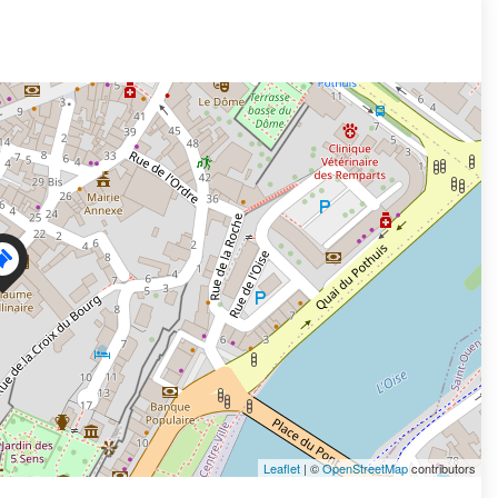
Leaflet
| ©
OpenStreetMap
contributors