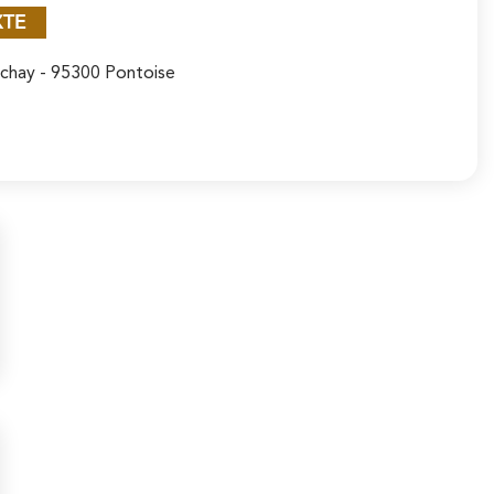
XTE
achay
- 95300 Pontoise