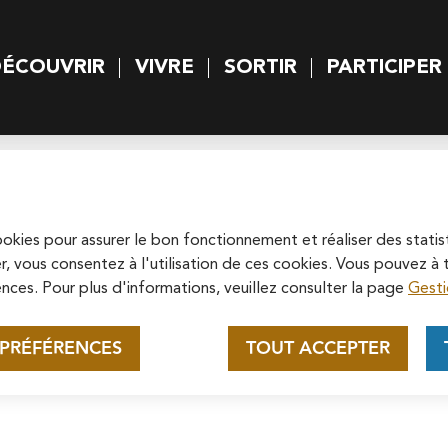
rincipal
Skip to site map
ÉCOUVRIR
VIVRE
SORTIR
PARTICIPER
 principal
 #Octobre
Appel au mécénat pour la
restauration de la
Cathédrale Saint-Maclou de
cookies pour assurer le bon fonctionnement et réaliser des statis
Soutenez la rénovation de la cathédrale
r, vous consentez à l'utilisation de ces cookies. Vous pouvez 
Pontoise
Saint-Maclou en vous connectant sur le
nces. Pour plus d'informations, veuillez consulter la page
Gesti
site de la Fondation du patrimoine.
détendre en laissant parler votre imaginati
En savoir plus
 PRÉFÉRENCES
TOUT ACCEPTER
essin.