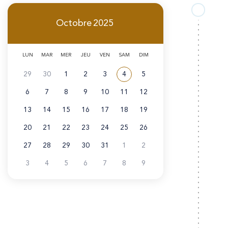
A
i
r
Octobre
2025
n
i
c
LUN
MAR
MER
JEU
VEN
SAM
DIM
a
i
29
30
1
2
3
4
5
n
Voir tous les événements de
Octobre 2025
p
6
7
8
9
10
11
12
e
a
13
14
15
16
17
18
19
l
20
21
22
23
24
25
26
e
27
28
29
30
31
1
2
3
4
5
6
7
8
9