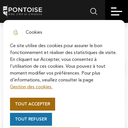
Skip
Aller au
Skip to
Skip to
to
contenu
Pontoise | Ville d'art et d'histoire
Menu principal
Rechercher sur le
search
site map
menu
principal
Cookies
Réhabilitation du parc privé et
fermer l
social : démarches et aides
Ce site utilise des cookies pour assurer le bon
fonctionnement et réaliser des statistiques de visite.
En cliquant sur Accepter, vous consentez à
l'utilisation de ces cookies. Vous pouvez à tout
Accueil
moment modifier vos préférences. Pour plus
d'informations, veuillez consulter la page
Gestion des cookies.
Appel au mécénat pour la
Sommaire
restauration de la Cathédrale
TOUT ACCEPTER
Saint-Maclou de Pontoise
Soutenez la rénovation de la cathédrale Saint-
TOUT REFUSER
Maclou en vous connectant sur le site de la
Fondation du patrimoine.