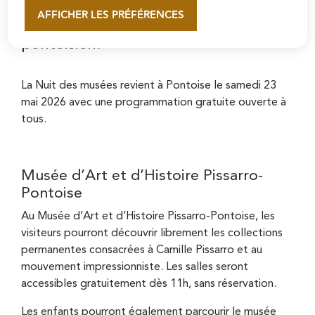
une soirée dédiée à l’art, à l’histoire
AFFICHER LES PRÉFÉRENCES
En savoir plus
et à la découverte du patrimoine
pontoisien.
La Nuit des musées revient à Pontoise le samedi 23
mai 2026 avec une programmation gratuite ouverte à
tous.
Musée d’Art et d’Histoire Pissarro-
Pontoise
Au Musée d’Art et d’Histoire Pissarro-Pontoise, les
visiteurs pourront découvrir librement les collections
permanentes consacrées à Camille Pissarro et au
mouvement impressionniste. Les salles seront
accessibles gratuitement dès 11h, sans réservation.
Les enfants pourront également parcourir le musée