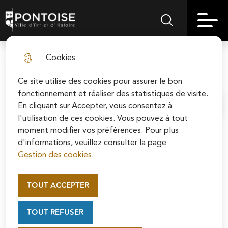
Skip
Aller au
Skip to
Skip to
to
contenu
Pontoise | Ville d'art et d'histoire
Menu principal
Rechercher sur le
search
site map
menu
principal
Cookies
Nuit des musées 2026
fermer l
Ce site utilise des cookies pour assurer le bon
fonctionnement et réaliser des statistiques de visite.
En cliquant sur Accepter, vous consentez à
Accueil
l'utilisation de ces cookies. Vous pouvez à tout
moment modifier vos préférences. Pour plus
d'informations, veuillez consulter la page
Le samedi 23 mai 2026, la Ville de
Gestion des cookies.
Pontoise participe à la Nuit
Appel au mécénat pour la
européenne des musées. À cette
restauration de la Cathédrale
TOUT ACCEPTER
occasion, le Musée d’Art et d’Histoire
Saint-Maclou de Pontoise
Soutenez la rénovation de la cathédrale Saint-
Pissarro-Pontoise et le Carré
TOUT REFUSER
Maclou en vous connectant sur le site de la
Patrimoine ouvrent leurs portes pour
Fondation du patrimoine.