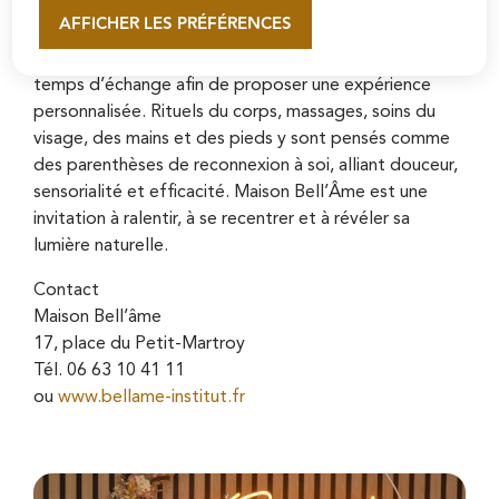
naturel situé au 17, place du Petit-Martroy, elle a
AFFICHER LES PRÉFÉRENCES
En savoir plus
imaginé un lieu chaleureux et apaisant inspiré par la
naturopathie où ses soins de beauté débutent par un
temps d’échange afin de proposer une expérience
personnalisée. Rituels du corps, massages, soins du
visage, des mains et des pieds y sont pensés comme
des parenthèses de reconnexion à soi, alliant douceur,
sensorialité et efficacité. Maison Bell’Âme est une
invitation à ralentir, à se recentrer et à révéler sa
lumière naturelle.
Contact
Maison Bell’âme
17, place du Petit-Martroy
Tél. 06 63 10 41 11
ou
www.bellame-institut.fr
Zoo