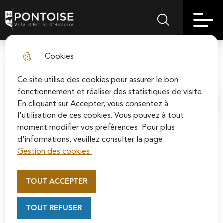
Skip
Aller au
Skip to
Skip to
to
contenu
Pontoise | Ville d'art et d'histoire
Menu principal
Rechercher sur le
search
site map
menu
principal
Cookies
Maison Bell’âme
fermer l
Ce site utilise des cookies pour assurer le bon
fonctionnement et réaliser des statistiques de visite.
En cliquant sur Accepter, vous consentez à
Accueil
l'utilisation de ces cookies. Vous pouvez à tout
moment modifier vos préférences. Pour plus
d'informations, veuillez consulter la page
Rituels du corps, massages, soins du
Gestion des cookies.
visage, des mains et des pieds.
Appel au mécénat pour la
restauration de la Cathédrale
TOUT ACCEPTER
Saint-Maclou de Pontoise
Ancienne assistante de direction, Valérie Chabrier a
Soutenez la rénovation de la cathédrale Saint-
choisi il y a 5 ans de se reconvertir dans l’esthétisme.
TOUT REFUSER
Maclou en vous connectant sur le site de la
Avec « Maison Bell’âme », son institut de beauté
Fondation du patrimoine.