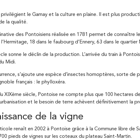
 privilégient le Gamay et la culture en plaine. Il est plus produ
 la qualité.
inative des Pontoisiens réalisée en 1781 permet de connaître le
à l’Hermitage, 18 dans le faubourg d’Ennery, 63 dans le quartier
cle sonne le déclin de la production. L’arrivée du train à Pont
 du Midi.
rrence, s’ajoute une espèce d’insectes homoptères, sorte de pu
gnoble français : le phylloxéra.
in du XIXème siècle, Pontoise ne compte plus que 100 hectares d
 l’urbanisation et le besoin de terre achèvent définitivement la 
aissance de la vigne
viticole renaît en 2002 à Pontoise grâce à la Commune libre de S
700 pieds de vignes sur les coteaux du plateau Saint-Martin.