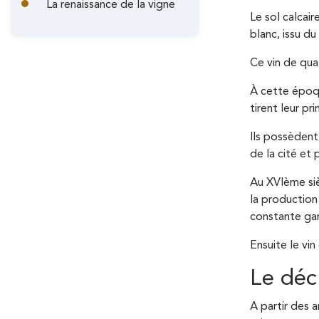
A
La renaissance de la vigne
i
Le sol calcai
r
blanc, issu d
n
i
Ce vin de qua
c
a
À cette époqu
i
n
tirent leur pr
p
e
Ils possèdent
a
de la cité et
l
Au XVIème sièc
la production
e
constante gar
Ensuite le vin
Le déc
A partir des 