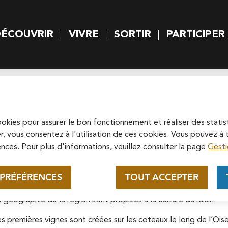
rincipal
Skip to site map
ÉCOUVRIR
VIVRE
SORTIR
PARTICIPER
 principal
 du vin de Pontoise à déco
Appel au mécénat pour la
restauration de la
Cathédrale Saint-Maclou de
cookies pour assurer le bon fonctionnement et réaliser des statis
ouvrir sans modération !
Soutenez la rénovation de la cathédrale
r, vous consentez à l'utilisation de ces cookies. Vous pouvez 
Pontoise
Saint-Maclou en vous connectant sur le
nces. Pour plus d'informations, veuillez consulter la page
Gesti
site de la Fondation du patrimoine.
s vignes et du vin de Pontoise à découvrir sans modération !
En savoir plus
 PRÉFÉRENCES
TOUT ACCEPTER
 la région parisienne est un haut lieu de la production de vin ;
a géographie de la région sont propices à la culture du raisin.
es premières vignes sont créées sur les coteaux le long de l’Oise