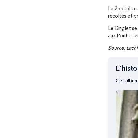
Le 2 octobre 2
récoltés et p
Le Ginglet se
aux Pontoisien
Source: Lachi
L'hist
Cet album