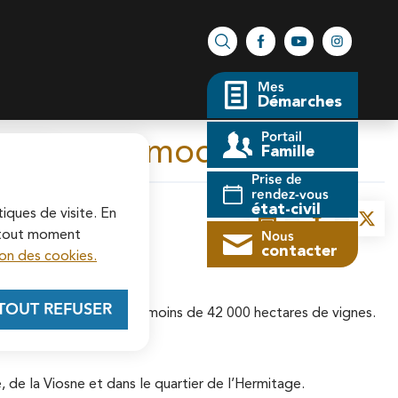
Facebook
YouTube
Instagram
Rechercher sur le site
Mes
Démarches
Portail
uvrir sans modération !
Famille
fermer l'alerte
Prise de
rendez-vous
état-civil
tiques de visite. En
Imprimer
Partager la 
Parta
Nous
à tout moment
contacter
on des cookies.
TOUT REFUSER
 sont alors recensés pas moins de 42 000 hectares de vignes.
, de la Viosne et dans le quartier de l’Hermitage.