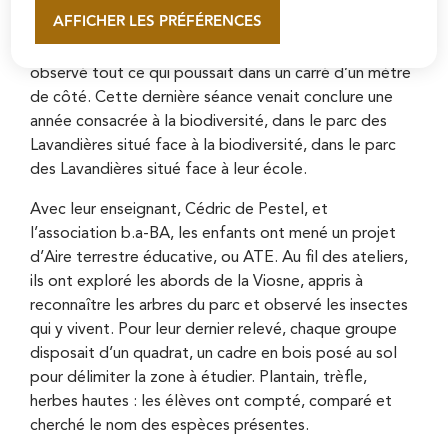
AFFICHER LES PRÉFÉRENCES
Accroupis dans l’herbe, carnet en main, les élèves
En savoir plus
de CM1 et CM2 de l’école des Lavandières ont
observé tout ce qui poussait dans un carré d’un mètre
de côté. Cette dernière séance venait conclure une
année consacrée à la biodiversité, dans le parc des
Lavandières situé face à la biodiversité, dans le parc
des Lavandières situé face à leur école.
Avec leur enseignant, Cédric de Pestel, et
l’association b.a-BA, les enfants ont mené un projet
d’Aire terrestre éducative, ou ATE. Au fil des ateliers,
ils ont exploré les abords de la Viosne, appris à
reconnaître les arbres du parc et observé les insectes
qui y vivent. Pour leur dernier relevé, chaque groupe
disposait d’un quadrat, un cadre en bois posé au sol
pour délimiter la zone à étudier. Plantain, trèfle,
herbes hautes : les élèves ont compté, comparé et
cherché le nom des espèces présentes.