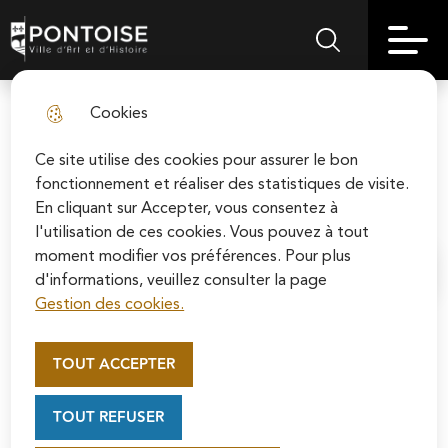
Skip
Aller au
Skip to
Skip to
to
contenu
Pontoise | Ville d'art et d'histoire
Menu principal
Rechercher sur le
search
site map
menu
principal
Cookies
Les enfants de l’école des
fermer l
Lavandières ont appris à lire la
Ce site utilise des cookies pour assurer le bon
fonctionnement et réaliser des statistiques de visite.
nature
En cliquant sur Accepter, vous consentez à
l'utilisation de ces cookies. Vous pouvez à tout
moment modifier vos préférences. Pour plus
Accueil
d'informations, veuillez consulter la page
Gestion des cookies.
Appel au mécénat pour la
restauration de la Cathédrale
« Avant, on était proches de la
TOUT ACCEPTER
Saint-Maclou de Pontoise
nature. Cette année, on a appris à la
Soutenez la rénovation de la cathédrale Saint-
connaître »
TOUT REFUSER
Maclou en vous connectant sur le site de la
Fondation du patrimoine.