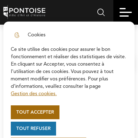
Skip
Aller au
Skip to
Skip to
to
contenu
Pontoise | Ville d'art et d'histoire
Menu principal
Rechercher sur le
search
site map
menu
principal
Cookies
Les bourses BAFA
fermer l
Ce site utilise des cookies pour assurer le bon
fonctionnement et réaliser des statistiques de visite.
En cliquant sur Accepter, vous consentez à
Accueil
l'utilisation de ces cookies. Vous pouvez à tout
moment modifier vos préférences. Pour plus
d'informations, veuillez consulter la page
La Ville de Pontoise relance son
Gestion des cookies.
dispositif "Bourses BAFA" pour soutenir
Appel au mécénat pour la
une quinzaine de futurs animateurs âgés
restauration de la Cathédrale
TOUT ACCEPTER
de 16 à 25 ans. La Ville finance tout ou
Saint-Maclou de Pontoise
Soutenez la rénovation de la cathédrale Saint-
partie de leur Brevet d’Aptitude aux
TOUT REFUSER
Maclou en vous connectant sur le site de la
Fonctions d’Animateur (BAFA), ce qui
Fondation du patrimoine.