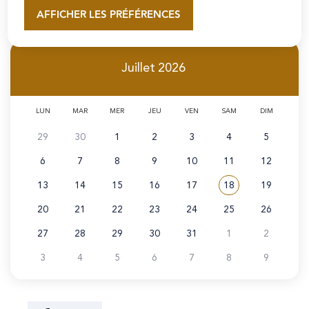
AFFICHER LES PRÉFÉRENCES
En savoir plus
Juillet
2026
LUN
MAR
MER
JEU
VEN
SAM
DIM
29
30
1
2
3
4
5
6
7
8
9
10
11
12
13
14
15
16
17
18
19
Voir tous les évé
Juillet 2026
20
21
22
23
24
25
26
27
28
29
30
31
1
2
3
4
5
6
7
8
9