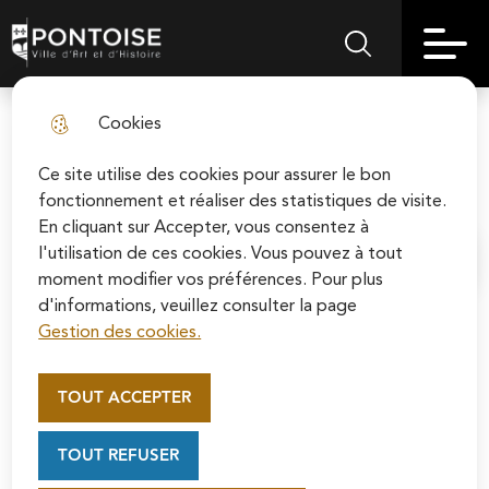
Skip
Aller au
Skip to
Skip to
to
contenu
Pontoise | Ville d'art et d'histoire
Menu principal
Rechercher sur le
search
site map
menu
principal
Cookies
Les arts dans le patio JUILLET :
fermer l
Concert : Acorda
Ce site utilise des cookies pour assurer le bon
fonctionnement et réaliser des statistiques de visite.
En cliquant sur Accepter, vous consentez à
l'utilisation de ces cookies. Vous pouvez à tout
Accueil
moment modifier vos préférences. Pour plus
d'informations, veuillez consulter la page
Gestion des cookies.
Appel au mécénat pour la
Cet été, la médiathèque Guillaume-
restauration de la Cathédrale
Apollinaire vous donne rendez-vous
TOUT ACCEPTER
Saint-Maclou de Pontoise
dans son patio pour un moment
Soutenez la rénovation de la cathédrale Saint-
musical aux couleurs du Brésil avec le
TOUT REFUSER
Maclou en vous connectant sur le site de la
groupe Acorda Jazz e Brasil.
Fondation du patrimoine.