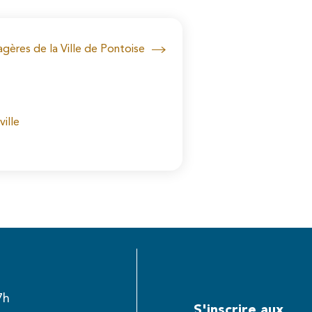
agères de la Ville de Pontoise
ville
7h
S'inscrire aux