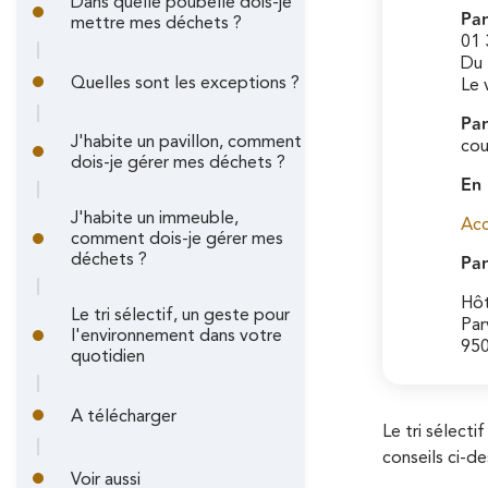
A
Dans quelle poubelle dois-je
Par
i
mettre mes déchets ?
r
01 
n
Du 
i
Quelles sont les exceptions ?
Le 
c
Par
a
J'habite un pavillon, comment
i
cou
dois-je gérer mes déchets ?
n
En 
p
e
J'habite un immeuble,
Acc
a
comment dois-je gérer mes
Par
déchets ?
l
Hôt
e
Le tri sélectif, un geste pour
Par
l'environnement dans votre
950
quotidien
A télécharger
Le tri sélect
conseils ci-d
Voir aussi