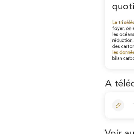
quot
Le tri sélé
foyer, on 
les océans
réduction 
des carton
les donné
bilan carb
A télé
Voir au