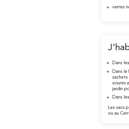
verres n
J'hab
Dans les
Dans le 
sachets 
sciures 
jardin p
Dans les
Les sacs p
ou au Cent