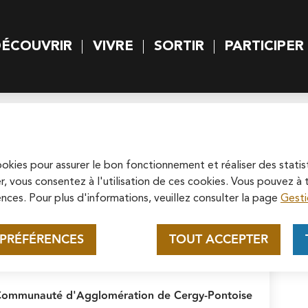
rincipal
Skip to site map
ÉCOUVRIR
VIVRE
SORTIR
PARTICIPER
 principal
Appel au mécénat pour la
restauration de la
Cathédrale Saint-Maclou de
cookies pour assurer le bon fonctionnement et réaliser des statis
cter & trier les déchets
Le tri sélectif
Soutenez la rénovation de la cathédrale
r, vous consentez à l'utilisation de ces cookies. Vous pouvez 
Pontoise
Saint-Maclou en vous connectant sur le
nces. Pour plus d'informations, veuillez consulter la page
Gesti
site de la Fondation du patrimoine.
En savoir plus
 PRÉFÉRENCES
TOUT ACCEPTER
ontact
Communauté d'Agglomération de Cergy-Pontoise