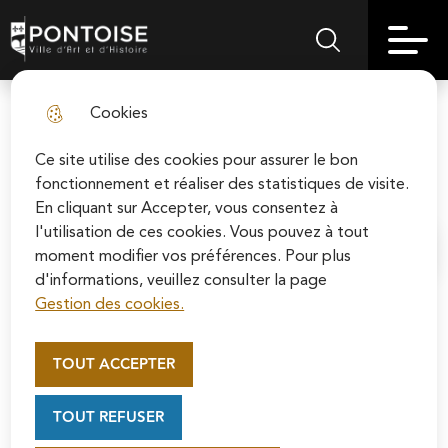
Skip
Aller au
Skip to
Skip to
to
contenu
Pontoise | Ville d'art et d'histoire
Menu principal
Rechercher sur le
search
site map
menu
principal
Cookies
Le Dôme
fermer l
Ce site utilise des cookies pour assurer le bon
Équipements culturels
fonctionnement et réaliser des statistiques de visite.
En cliquant sur Accepter, vous consentez à
l'utilisation de ces cookies. Vous pouvez à tout
moment modifier vos préférences. Pour plus
Accueil
d'informations, veuillez consulter la page
Gestion des cookies.
Appel au mécénat pour la
restauration de la Cathédrale
Ce bâtiment voisin de l’Hôtel de Ville a été le témoin de
TOUT ACCEPTER
Saint-Maclou de Pontoise
l’histoire culturelle de Pontoise.
Soutenez la rénovation de la cathédrale Saint-
TOUT REFUSER
Maclou en vous connectant sur le site de la
Bien plus qu’une simple salle des fêtes, le lieu a permis
Fondation du patrimoine.
d’oublier pendant quelques heures les drames des deux