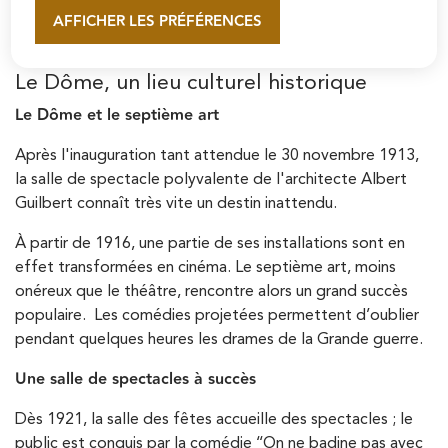
AFFICHER LES PRÉFÉRENCES
guerres mondiales, de connaître la joie des bals populaires
En savoir plus
et de découvrir de fabuleux spectacles.
Le Dôme, un lieu culturel historique
Le Dôme et le septième art
Après l'inauguration tant attendue le 30 novembre 1913,
la salle de spectacle polyvalente de l'architecte Albert
Guilbert connaît très vite un destin inattendu.
À partir de 1916, une partie de ses installations sont en
effet transformées en cinéma. Le septième art, moins
onéreux que le théâtre, rencontre alors un grand succès
populaire. Les comédies projetées permettent d’oublier
pendant quelques heures les drames de la Grande guerre.
Une salle de spectacles à succès
Dès 1921, la salle des fêtes accueille des spectacles ; le
public est conquis par la comédie ‘‘On ne badine pas avec