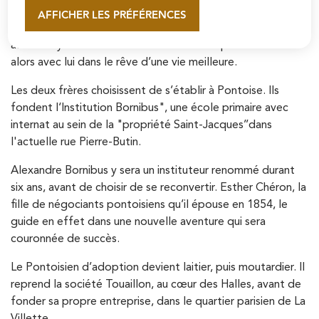
marnaise modeste, se dessine en 1846. Alors âgé de 25
AFFICHER LES PRÉFÉRENCES
En savoir plus
ans, il sait qu’il ne travaillera pas dans la boucherie de ses
aïeux à Gyé-sur-Seine. Son frère aîné Joseph l’entraîne
alors avec lui dans le rêve d’une vie meilleure.
Les deux frères choisissent de s’établir à Pontoise. Ils
fondent l‘Institution Bornibus", une école primaire avec
internat au sein de la "propriété Saint-Jacques’’dans
l'actuelle rue Pierre-Butin.
Alexandre Bornibus y sera un instituteur renommé durant
six ans, avant de choisir de se reconvertir. Esther Chéron, la
fille de négociants pontoisiens qu’il épouse en 1854, le
guide en effet dans une nouvelle aventure qui sera
couronnée de succès.
Le Pontoisien d’adoption devient laitier, puis moutardier. Il
reprend la société Touaillon, au cœur des Halles, avant de
fonder sa propre entreprise, dans le quartier parisien de La