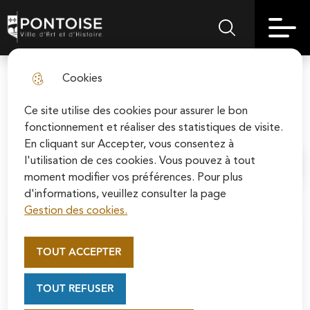
Skip
Aller au
Skip to
Skip to
to
contenu
Pontoise | Ville d'art et d'histoire
Menu principal
Rechercher sur le
search
site map
menu
principal
Cookies
La moutarde Bornibus originaire
fermer l
de Pontoise
Ce site utilise des cookies pour assurer le bon
fonctionnement et réaliser des statistiques de visite.
En cliquant sur Accepter, vous consentez à
l'utilisation de ces cookies. Vous pouvez à tout
Accueil
moment modifier vos préférences. Pour plus
d'informations, veuillez consulter la page
Gestion des cookies.
Appel au mécénat pour la
Sommaire
restauration de la Cathédrale
TOUT ACCEPTER
Saint-Maclou de Pontoise
Soutenez la rénovation de la cathédrale Saint-
Un industriel novateur
TOUT REFUSER
Maclou en vous connectant sur le site de la
Le fabuleux destin d’Alexandre Bornibus, issu d’une famille
Fondation du patrimoine.