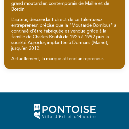
grand moutardier, contemporain de Maille et de
Bordin.
L’auteur, descendant direct de ce talentueux
entrepreneur, précise que la "Moutarde Bornibus" a
continué d’être fabriquée et vendue grâce à la
famille de Charles Boubli de 1925 à 1992 puis la
société Agrodor, implantée à Dormans (Marne),
jusqu’en 2012.
Actuellement, la marque attend un repreneur.