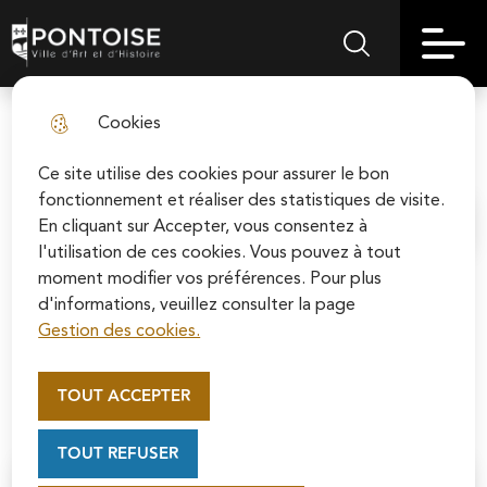
Skip
Aller au
Skip to
Skip to
to
contenu
Pontoise | Ville d'art et d'histoire
Menu principal
Rechercher sur le
search
site map
menu
principal
Cookies
Un air d'été #2
fermer l
Ce site utilise des cookies pour assurer le bon
fonctionnement et réaliser des statistiques de visite.
En cliquant sur Accepter, vous consentez à
Accueil
l'utilisation de ces cookies. Vous pouvez à tout
moment modifier vos préférences. Pour plus
d'informations, veuillez consulter la page
Du 3 juillet au 23 août, un air d’été #2
Gestion des cookies.
propose un espace pour s’arrêter, jouer,
Appel au mécénat pour la
lire, déjeuner ou participer à une
restauration de la Cathédrale
TOUT ACCEPTER
animation.
Saint-Maclou de Pontoise
Soutenez la rénovation de la cathédrale Saint-
TOUT REFUSER
Maclou en vous connectant sur le site de la
Fondation du patrimoine.