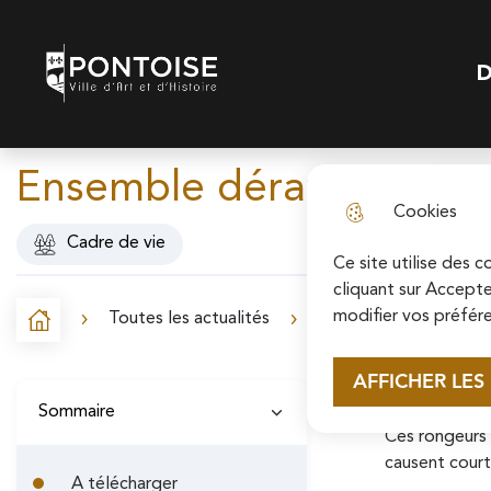
N
Skip to menu
Skip to search
Aller au contenu p
a
D
Pontoise | Ville d'art et d'histoire
Menu
v
i
Ensemble dératisons !
g
Cookies
a
Cadre de vie
t
Ce site utilise des 
cliquant sur Accepte
i
modifier vos préfére
Toutes les actualités
Ensemble dératisons !
Accueil
F
o
i
AFFICHER LES
n
Depuis plusie
Sommaire
l
p
Ces rongeurs 
d
causent courts
r
A télécharger