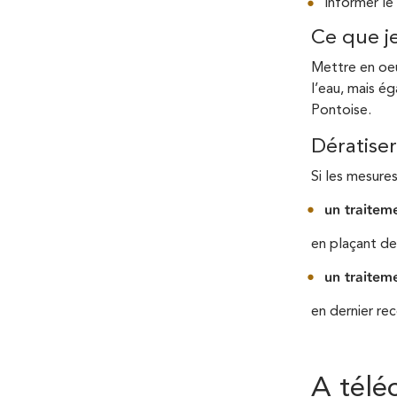
Informer le
Ce que je
Mettre en oeu
l’eau, mais é
Pontoise.
Dératise
Si les mesure
un traitem
en plaçant de
un traitem
en dernier re
A télé