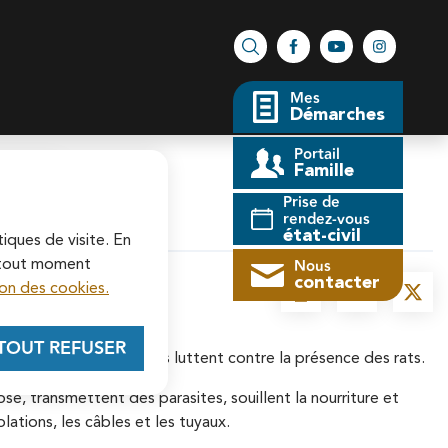
Facebook
YouTube
Instagram
Rechercher sur le site
Mes
Démarches
Portail
Famille
fermer l'alerte
Prise de
rendez-vous
état-civil
tiques de visite. En
Nous
à tout moment
contacter
on des cookies.
Imprimer
Partager la 
Parta
TOUT REFUSER
t de nombreux bailleurs luttent contre la présence des rats.
, transmettent des parasites, souillent la nourriture et
lations, les câbles et les tuyaux.