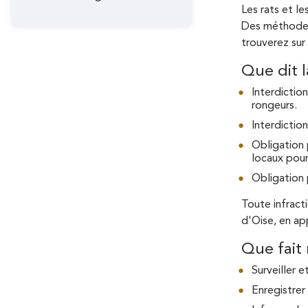
'
Les rats et l
i
Des méthodes 
A
n
trouverez sur
r
c
Que dit l
i
i
Interdictio
rongeurs.
a
p
Interdiction
n
a
Obligation 
locaux pour
e
l
Obligation 
e
Toute infract
d'Oise, en ap
Que fait 
Surveiller 
Enregistrer