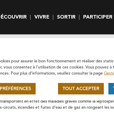
rincipal
Skip to site map
ÉCOUVRIR
VIVRE
SORTIR
PARTICIPER
 principal
Appel au mécénat pour la
restauration de la
Cathédrale Saint-Maclou de
cookies pour assurer le bon fonctionnement et réaliser des statis
Soutenez la rénovation de la cathédrale
r, vous consentez à l'utilisation de ces cookies. Vous pouvez 
Pontoise
Saint-Maclou en vous connectant sur le
nces. Pour plus d'informations, veuillez consulter la page
Gesti
site de la Fondation du patrimoine.
En savoir plus
 PRÉFÉRENCES
TOUT ACCEPTER
urs années, la Ville, la Communauté d’Agglomération, le SIARP e
transportent en effet des maladies graves comme la leptospirose
-circuits, incendies et fuites d’eau et de gaz en rongeant les iso