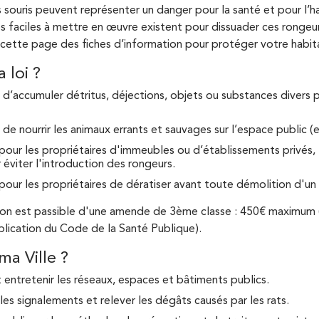
es souris peuvent représenter un danger pour la santé et pour l’h
faciles à mettre en œuvre existent pour dissuader ces rongeurs 
 cette page des fiches d’information pour protéger votre habita
a loi ?
n d’accumuler détritus, déjections, objets ou substances divers po
 de nourrir les animaux errants et sauvages sur l’espace public (et
pour les propriétaires d'immeubles ou d’établissements privés, l
 éviter l'introduction des rongeurs.
pour les propriétaires de dératiser avant toute démolition d'un
ion est passible d'une amende de 3ème classe : 450€ maximum 
plication du Code de la Santé Publique).
ma Ville ?
et entretenir les réseaux, espaces et bâtiments publics.
 les signalements et relever les dégâts causés par les rats.