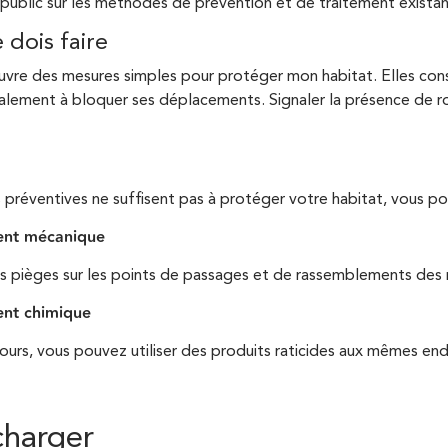
 public sur les méthodes de prévention et de traitement existan
 dois faire
vre des mesures simples pour protéger mon habitat. Elles consi
galement à bloquer ses déplacements. Signaler la présence de ro
r
s préventives ne suffisent pas à protéger votre habitat, vous p
ent mécanique
s pièges sur les points de passages et de rassemblements des 
ent chimique
cours, vous pouvez utiliser des produits raticides aux mêmes end
charger