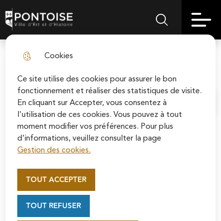
Skip
Aller au
Skip to
Skip to
to
contenu
Pontoise | Ville d'art et d'histoire
Menu principal
Rechercher sur le
search
site map
menu
principal
Cookies
Douces comptines #Octobre
fermer l
Ce site utilise des cookies pour assurer le bon
fonctionnement et réaliser des statistiques de visite.
En cliquant sur Accepter, vous consentez à
Accueil
l'utilisation de ces cookies. Vous pouvez à tout
moment modifier vos préférences. Pour plus
d'informations, veuillez consulter la page
Un moment tendre et musical pour
Gestion des cookies.
éveiller les plus petits : la
Appel au mécénat pour la
médiathèque Apollinaire vous invite à
restauration de la Cathédrale
TOUT ACCEPTER
partager des comptines et des
Saint-Maclou de Pontoise
Soutenez la rénovation de la cathédrale Saint-
histoires en famille.
TOUT REFUSER
Maclou en vous connectant sur le site de la
Fondation du patrimoine.