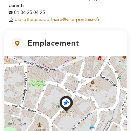
parents
☎️ 01 34 25 04 25
📩
bibliothequeapollinaire@ville-pontoise.fr
Emplacement
+
−