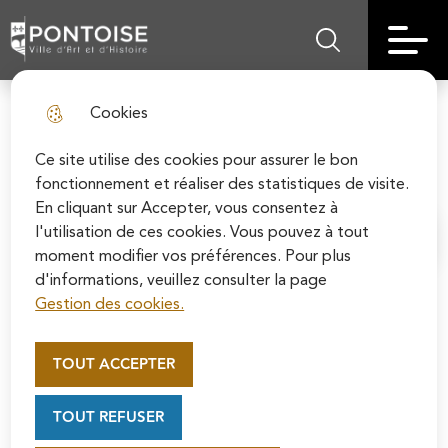
Skip
Aller au
Skip to
Skip to
to
contenu
Pontoise | Ville d'art et d'histoire
Menu principal
Rechercher sur le
search
site map
menu
principal
Cookies
Devenez mécène de la
fermer l
cathédrale
Ce site utilise des cookies pour assurer le bon
fonctionnement et réaliser des statistiques de visite.
En cliquant sur Accepter, vous consentez à
l'utilisation de ces cookies. Vous pouvez à tout
Accueil
moment modifier vos préférences. Pour plus
d'informations, veuillez consulter la page
Gestion des cookies.
Appel au mécénat pour la
La Ville de Pontoise s’engage dans un projet ambitieux
restauration de la Cathédrale
TOUT ACCEPTER
de restauration de la cathédrale Saint-Maclou, l’un des
Saint-Maclou de Pontoise
monuments historiques les plus emblématiques de la
Soutenez la rénovation de la cathédrale Saint-
TOUT REFUSER
région. Construite à partir de 1140, la cathédrale est
Maclou en vous connectant sur le site de la
classée Monument historique depuis 1840, ainsi que
Fondation du patrimoine.