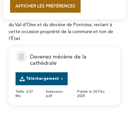
plusieurs des œuvres d’art qu’elle abrite. Symbole du
AFFICHER LES PRÉFÉRENCES
En savoir plus
patrimoine culturel et spirituel de la ville, elle a été
consacrée en 1966 lors de la création du Département
du Val-d’Oise et du diocèse de Pontoise, restant à
cette occasion propriété de la commune et non de
l’État.
Devenez mécène de la
cathédrale
Téléchargement
Taille: 6.07
Extension:
Publié le 20 Fév.
Mo
pdf
2025