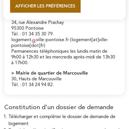
AFFICHER LES PRÉFÉRENCES
En savoir plus
> Mairie annexe
Service Logement
34, rue Alexandre Prachay
95300 Pontoise
Tél. : 01 34 35 30 79.
logement
ville-pontoise
.
fr
(logement[at]ville-
pontoise[dot]fr)
Permanences téléphoniques les lundis matin de
9h00 à 12h30 et les mercredis après-midi de 13h30
à 17h00.
> Mairie de quartier de Marcouville
30, Hauts de Marcouville
Tél. : 01 34 24 94 82.
Constitution d’un dossier de demande
Télécharger et compléter le dossier de demande de
logement