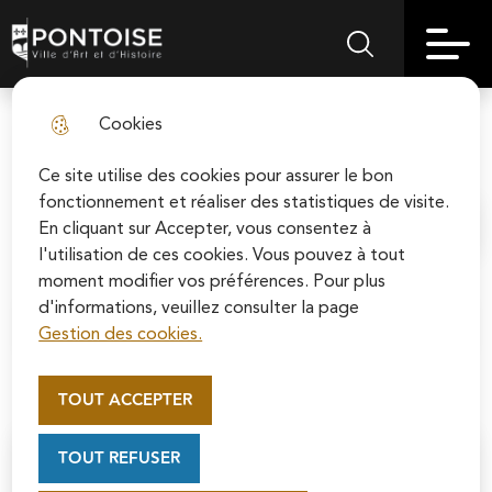
Skip
Aller au
Skip to
Skip to
to
contenu
Pontoise | Ville d'art et d'histoire
Menu principal
Rechercher sur le
search
site map
menu
principal
Cookies
Demande de logement social
fermer l
Ce site utilise des cookies pour assurer le bon
fonctionnement et réaliser des statistiques de visite.
En cliquant sur Accepter, vous consentez à
Accueil
l'utilisation de ces cookies. Vous pouvez à tout
moment modifier vos préférences. Pour plus
d'informations, veuillez consulter la page
Sommaire
Gestion des cookies.
Appel au mécénat pour la
restauration de la Cathédrale
TOUT ACCEPTER
Saint-Maclou de Pontoise
Soutenez la rénovation de la cathédrale Saint-
TOUT REFUSER
Maclou en vous connectant sur le site de la
Contact
Fondation du patrimoine.