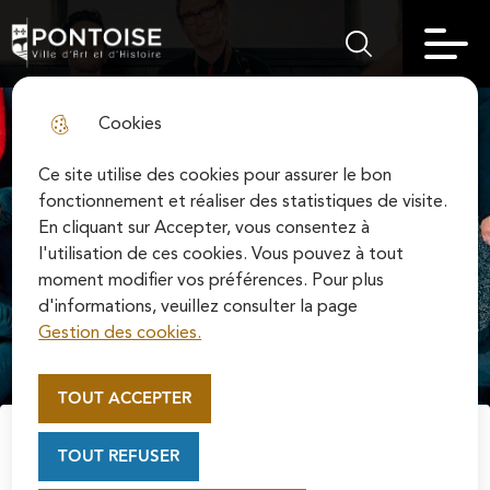
Skip
Aller au
Skip to
Skip to
to
contenu
Pontoise | Ville d'art et d'histoire
Menu principal
Rechercher sur le
search
site map
menu
principal
Cookies
fermer l
Ce site utilise des cookies pour assurer le bon
fonctionnement et réaliser des statistiques de visite.
En cliquant sur Accepter, vous consentez à
l'utilisation de ces cookies. Vous pouvez à tout
moment modifier vos préférences. Pour plus
d'informations, veuillez consulter la page
Gestion des cookies.
Appel au mécénat pour la
restauration de la Cathédrale
TOUT ACCEPTER
Concert
Culture
Loisirs
Saint-Maclou de Pontoise
Soutenez la rénovation de la cathédrale Saint-
TOUT REFUSER
Maclou en vous connectant sur le site de la
Concert place des moineaux
Fondation du patrimoine.