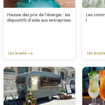
A
i
r
n
Hausse des prix de l’énergie : les
Les comm
i
dispositifs d’aide aux entreprises
!
c
a
i
n
p
e
a
Lire la suite
Lire la suit
l
e