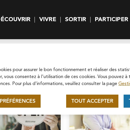
rincipal
Skip to site map
ÉCOUVRIR
VIVRE
SORTIR
PARTICIPER
 principal
Appel au mécénat pour la
restauration de la
Cathédrale Saint-Maclou de
cookies pour assurer le bon fonctionnement et réaliser des statis
Soutenez la rénovation de la cathédrale
r, vous consentez à l'utilisation de ces cookies. Vous pouvez 
Pontoise
Saint-Maclou en vous connectant sur le
nces. Pour plus d'informations, veuillez consulter la page
Gesti
site de la Fondation du patrimoine.
En savoir plus
 PRÉFÉRENCES
TOUT ACCEPTER