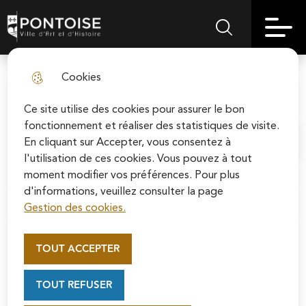
Skip
Aller au
Skip to
Skip to
to
contenu
Pontoise | Ville d'art et d'histoire
Menu principal
Rechercher sur le
search
site map
menu
principal
Cookies
Ça s'est passé en mars 1914
fermer l
Ce site utilise des cookies pour assurer le bon
fonctionnement et réaliser des statistiques de visite.
En cliquant sur Accepter, vous consentez à
Accueil
l'utilisation de ces cookies. Vous pouvez à tout
moment modifier vos préférences. Pour plus
d'informations, veuillez consulter la page
Sommaire
Gestion des cookies.
Appel au mécénat pour la
restauration de la Cathédrale
TOUT ACCEPTER
Découvrez les évènement
Saint-Maclou de Pontoise
Soutenez la rénovation de la cathédrale Saint-
marquants du mois de mars 1914 :
TOUT REFUSER
Maclou en vous connectant sur le site de la
Suite à la délibération du Conseil municipal du 13 mars
Fondation du patrimoine.