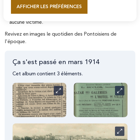
1914, un quartier de cavalerie sera construit à Pontoise.
AFFICHER LES PRÉFÉRENCES
En savoir plus
Le 20 mars 1914, un violent ouragan s'abat sur la ville. La
commune recense plusieurs dégâts matériels mais
aucune victime.
Revivez en images le quotidien des Pontoisiens de
l'époque.
Ça s'est passé en mars 1914
Cet album contient 3 éléments.
Carrousel
Carrousel
Carrousel