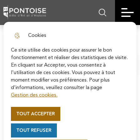
Skip
Aller au
Skip to
Skip to
to
contenu
Pontoise | Ville d'art et d'histoire
Menu principal
Rechercher sur le
search
site map
menu
principal
Cookies
Ça s'est passé en mai 1914
fermer l
Ce site utilise des cookies pour assurer le bon
fonctionnement et réaliser des statistiques de visite.
En cliquant sur Accepter, vous consentez à
Accueil
l'utilisation de ces cookies. Vous pouvez à tout
moment modifier vos préférences. Pour plus
d'informations, veuillez consulter la page
Sommaire
Gestion des cookies.
Appel au mécénat pour la
restauration de la Cathédrale
TOUT ACCEPTER
Découvrez les évènement
Saint-Maclou de Pontoise
Soutenez la rénovation de la cathédrale Saint-
marquants du mois de mai 1914 :
TOUT REFUSER
Maclou en vous connectant sur le site de la
Madame Tavet fait don à la Ville de toutes les
Fondation du patrimoine.