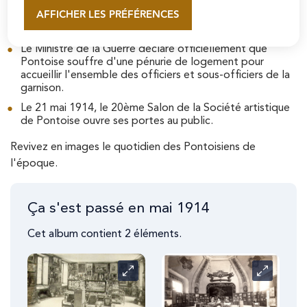
collections du musée. La gestion du bâtiment, de ses
AFFICHER LES PRÉFÉRENCES
collections et de son personnel est alors affectée à la
En savoir plus
municipalité.
Le Ministre de la Guerre déclare officiellement que
Pontoise souffre d'une pénurie de logement pour
accueillir l'ensemble des officiers et sous-officiers de la
garnison.
Le 21 mai 1914, le 20ème Salon de la Société artistique
de Pontoise ouvre ses portes au public.
Revivez en images le quotidien des Pontoisiens de
l'époque.
Ça s'est passé en mai 1914
Cet album contient 2 éléments.
Carrousel
Carrousel