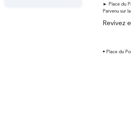
A
►
Place du Po
i
r
Parvenu sur la
n
i
Revivez 
c
a
i
n
p
•
Place du Po
e
a
l
e