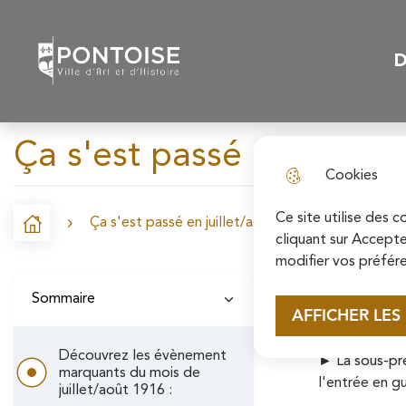
N
Skip to menu
Skip to search
Aller au contenu p
a
D
Pontoise | Ville d'art et d'histoire
Menu
v
i
Ça s'est passé en juillet
g
Cookies
a
t
Ce site utilise des 
Ça s'est passé en juillet/août 1916
Accueil
F
cliquant sur Accepte
i
modifier vos préfére
i
Découv
o
Sommaire
l
AFFICHER LES
n
►
Les représ
d
p
Découvrez les évènement
►
La sous-pré
'
marquants du mois de
l'entrée en g
r
juillet/août 1916 :