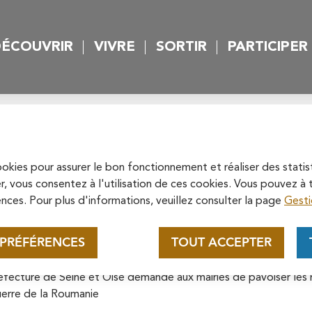
rincipal
Skip to site map
ÉCOUVRIR
VIVRE
SORTIR
PARTICIPER
 principal
/août 1916
Appel au mécénat pour la
restauration de la
Cathédrale Saint-Maclou de
cookies pour assurer le bon fonctionnement et réaliser des statis
Soutenez la rénovation de la cathédrale
r, vous consentez à l'utilisation de ces cookies. Vous pouvez 
Pontoise
Saint-Maclou en vous connectant sur le
nces. Pour plus d'informations, veuillez consulter la page
Gesti
site de la Fondation du patrimoine.
rez les évènement marquants du
En savoir plus
 PRÉFÉRENCES
TOUT ACCEPTER
entations cinématographiques sont soumises à visa.
fecture de Seine et Oise demande aux mairies de pavoiser les
uerre de la Roumanie