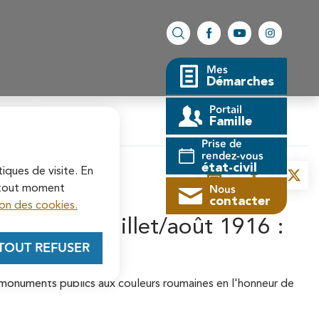
Facebook
YouTube
Instagram
Rechercher sur le site
Mes
Démarches
Portail
Famille
fermer l'alerte
Prise de
rendez-vous
état-civil
tiques de visite. En
Imprimer
Partager la 
Parta
Nous
à tout moment
contacter
on des cookies.
 mois de juillet/août 1916 :
TOUT REFUSER
 monuments publics aux couleurs roumaines en l'honneur de