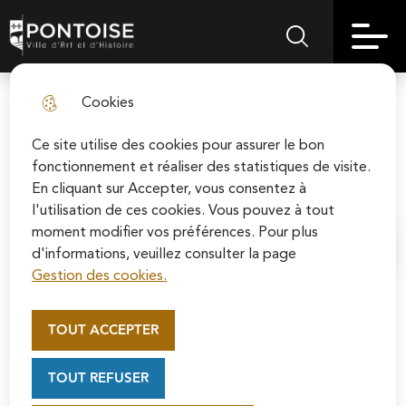
Skip
Aller au
Skip to
Skip to
to
contenu
Pontoise | Ville d'art et d'histoire
Menu principal
Rechercher sur le
search
site map
menu
principal
Cookies
Booste ton avenir : un seul
fermer l
dispositif pour accompagner les
Ce site utilise des cookies pour assurer le bon
fonctionnement et réaliser des statistiques de visite.
jeunes
En cliquant sur Accepter, vous consentez à
l'utilisation de ces cookies. Vous pouvez à tout
moment modifier vos préférences. Pour plus
Accueil
d'informations, veuillez consulter la page
Gestion des cookies.
Appel au mécénat pour la
restauration de la Cathédrale
La Ville réunit deux aides jeunesse
TOUT ACCEPTER
Saint-Maclou de Pontoise
pour mieux soutenir l’orientation,
Soutenez la rénovation de la cathédrale Saint-
la formation et l’insertion des 16-25
TOUT REFUSER
Maclou en vous connectant sur le site de la
ans.
Fondation du patrimoine.