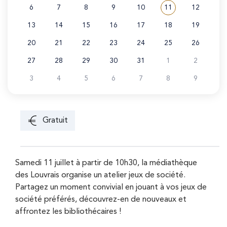
6
7
8
9
10
11
12
Voir tous les évé
Juillet 2026
13
14
15
16
17
18
19
20
21
22
23
24
25
26
27
28
29
30
31
1
2
3
4
5
6
7
8
9
Gratuit
Samedi 11 juillet à partir de 10h30, la médiathèque
des Louvrais organise un atelier jeux de société.
Partagez un moment convivial en jouant à vos jeux de
société préférés, découvrez-en de nouveaux et
affrontez les bibliothécaires !