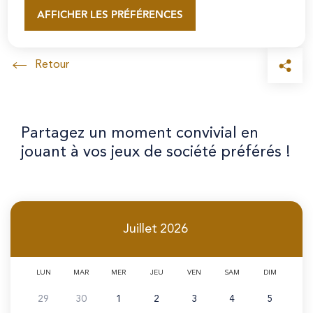
bibliothécaires !
AFFICHER LES PRÉFÉRENCES
En savoir plus
Accueil
Partagez un moment convivial en
jouant à vos jeux de société préférés !
Juillet
2026
LUN
MAR
MER
JEU
VEN
SAM
DIM
29
30
1
2
3
4
5