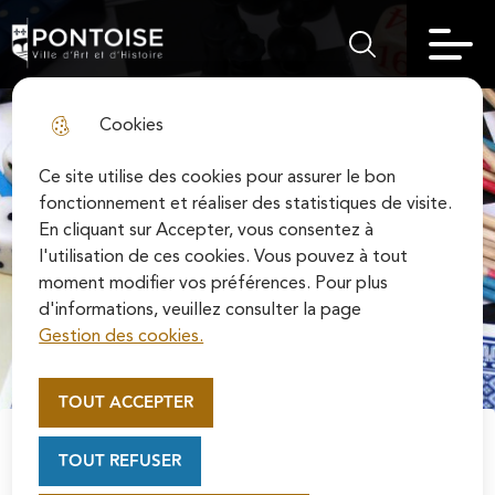
Skip
Aller au
Skip to
Skip to
to
contenu
Pontoise | Ville d'art et d'histoire
Menu principal
Rechercher sur le
search
site map
menu
principal
Cookies
fermer l
Ce site utilise des cookies pour assurer le bon
fonctionnement et réaliser des statistiques de visite.
En cliquant sur Accepter, vous consentez à
l'utilisation de ces cookies. Vous pouvez à tout
moment modifier vos préférences. Pour plus
d'informations, veuillez consulter la page
Gestion des cookies.
Appel au mécénat pour la
restauration de la Cathédrale
TOUT ACCEPTER
Saint-Maclou de Pontoise
Soutenez la rénovation de la cathédrale Saint-
TOUT REFUSER
Maclou en vous connectant sur le site de la
Atelier jeux de société avec les
Fondation du patrimoine.