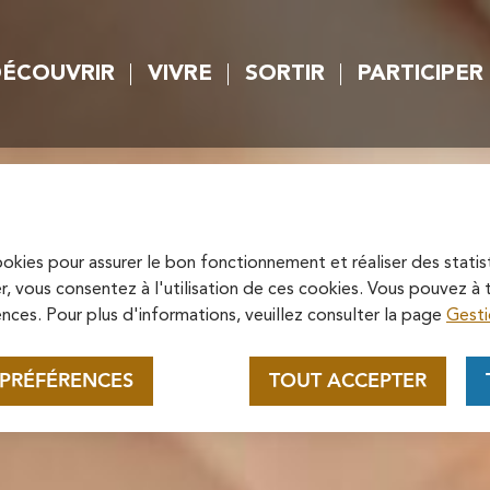
rincipal
Skip to site map
ÉCOUVRIR
VIVRE
SORTIR
PARTICIPER
 principal
Appel au mécénat pour la
restauration de la
Cathédrale Saint-Maclou de
cookies pour assurer le bon fonctionnement et réaliser des statis
Soutenez la rénovation de la cathédrale
r, vous consentez à l'utilisation de ces cookies. Vous pouvez 
Pontoise
Saint-Maclou en vous connectant sur le
nces. Pour plus d'informations, veuillez consulter la page
Gesti
site de la Fondation du patrimoine.
En savoir plus
 PRÉFÉRENCES
TOUT ACCEPTER