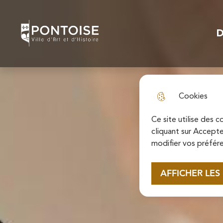
N
Skip to menu
Skip to search
Aller au contenu p
a
D
Pontoise | Ville d'art et d'histoire
Menu
v
i
g
Cookies
a
t
Ce site utilise des 
cliquant sur Accepte
i
modifier vos préfére
o
AFFICHER LES
n
p
r