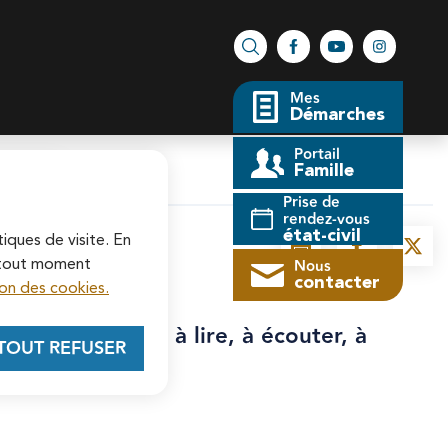
Facebook
YouTube
Instagram
Rechercher sur le site
Mes
Démarches
Portail
Famille
fermer l'alerte
Prise de
rendez-vous
état-civil
tiques de visite. En
Imprimer
Partager la 
Parta
Nous
à tout moment
contacter
on des cookies.
sez votre pile à lire, à écouter, à
TOUT REFUSER