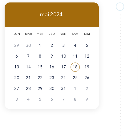
A
i
r
mai
2024
n
i
c
a
LUN
MAR
MER
JEU
VEN
SAM
DIM
i
29
30
1
2
3
4
5
n
p
6
7
8
9
10
11
12
e
a
13
14
15
16
17
18
19
Voir tous les événements de
mai 2024
l
20
21
22
23
24
25
26
e
27
28
29
30
31
1
2
3
4
5
6
7
8
9