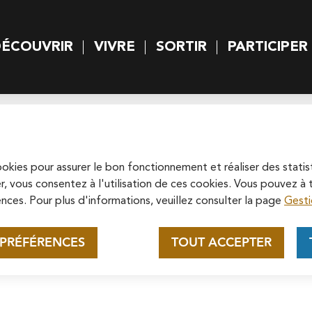
rincipal
Skip to site map
ÉCOUVRIR
VIVRE
SORTIR
PARTICIPER
 principal
Appel au mécénat pour la
restauration de la
Cathédrale Saint-Maclou de
cookies pour assurer le bon fonctionnement et réaliser des statis
Soutenez la rénovation de la cathédrale
r, vous consentez à l'utilisation de ces cookies. Vous pouvez 
Pontoise
Saint-Maclou en vous connectant sur le
nces. Pour plus d'informations, veuillez consulter la page
Gesti
site de la Fondation du patrimoine.
, cinématographiques et musicaux et remplis
En savoir plus
 PRÉFÉRENCES
TOUT ACCEPTER