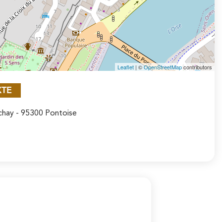
Leaflet
| ©
OpenStreetMap
contributors
XTE
achay
- 95300 Pontoise