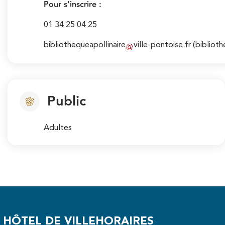
Pour s'inscrire :
01 34 25 04 25
bibliothequeapollinaire
ville-pontoise
.
fr
(biblioth
Public
Adultes
HÔTEL DE VILLE
HORAIRES